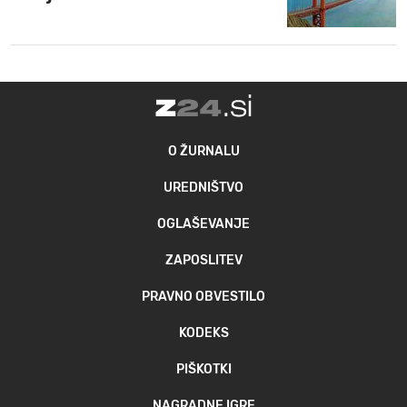
MOJ SANJ
O ŽURNALU
UREDNIŠTVO
OGLAŠEVANJE
ZAPOSLITEV
PRAVNO OBVESTILO
KODEKS
PIŠKOTKI
NAGRADNE IGRE