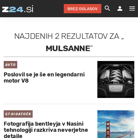
BREZ OGLASOV
GRADIMO &
OLIMPI
EKO 
INTE
T
SLOV
NAJDENIH
2 REZULTATOV
ZA
„
KOMENTARJ
FILM & G
NEPRE
AVTO 
NO
FI
SV
MULSANNE
”
ČRNA 
KOMB
VARČ
AKT
KO
BI
ŠP
FESTIVAL ZA L
LEPOT
MOTO
NA 
NA
O
MAG
AVTO
Poslovil se je še en legendarni
ODNOSI IN
ŽIVLJEN
IZ DR
KOLE
E-
ZDR
POGLEJ
motor V8
HOROSKOP IN
PRAVNI
ŠOFER
ZIMSK
PRE
AV
JOO
IN
POPO
POGLEJ
POGLEJ
POGLEJ
SEM 
POD S
POGLEJ
57 GIGATOČK
Fotografija bentleyja v Nasini
TRAJN
POGLEJ
tehnologiji razkriva neverjetne
detajle
ŽURNAL P