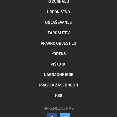
O ŽURNALU
MOJ SANJ
UREDNIŠTVO
OGLAŠEVANJE
ZAPOSLITEV
PRAVNO OBVESTILO
KODEKS
PIŠKOTKI
NAGRADNE IGRE
PRAVILA ZASEBNOSTI
RSS
SPREMLJAJ NAS