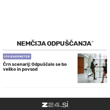
MOJ SANJ
NEMČIJA ODPUŠČANJA
”
IFO BAROMETER
Črn scenarij: Odpuščalo se bo
veliko in povsod