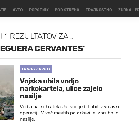
VJE
AVTO
POPOTNIK
POD STREHO
TRAJNOSTNO
ŽURNAL P
H
1 REZULTATOV
ZA
„
SEGUERA CERVANTES
”
TURISTI UJETI
Vojska ubila vodjo
narkokartela, ulice zajelo
nasilje
Vodja narkokratela Jalisco je bil ubit v vojaški
operaciji. V več mestih po državi je izbruhnilo
nasilje.