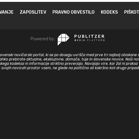
VANJE
ZAPOSLITEV
PRAVNO OBVESTILO
KODEKS
PIŠKOT
Powered by:
slovenski novičarski portal, ki se po dosegu uvršča med prve tri najbolj obiskane 
lahko prebirate aktualne, ekskluzivne, domače, tuje in slovenske novice. Naši nov
skega kodeksa in informacije striktno preverjajo. Navajajo vire, kar žal ni prak
v svojih novicah prostor vsem, ne glede na politično ali kakršno koli drugo pripa