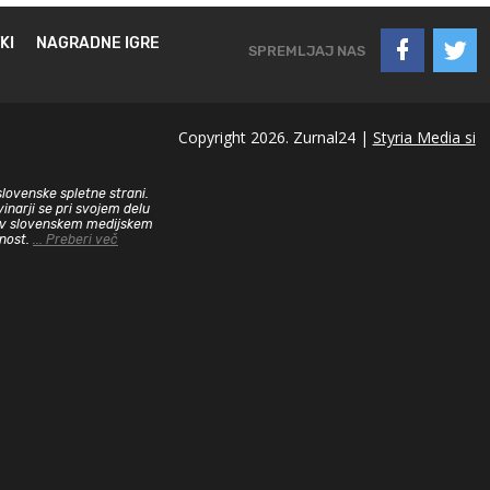
KI
NAGRADNE IGRE
SPREMLJAJ NAS
Copyright 2026. Zurnal24 |
Styria Media si
slovenske spletne strani.
inarji se pri svojem delu
sa v slovenskem medijskem
dnost.
... Preberi več