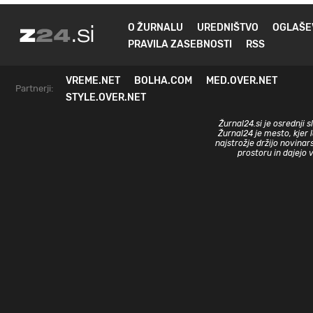
O ŽURNALU
UREDNIŠTVO
OGLAŠE
PRAVILA ZASEBNOSTI
RSS
VREME.NET
BOLHA.COM
MED.OVER.NET
Partnerji:
STYLE.OVER.NET
Žurnal24.si je osrednji 
Žurnal24 je mesto, kjer 
najstrožje držijo novinar
prostoru in dajejo 