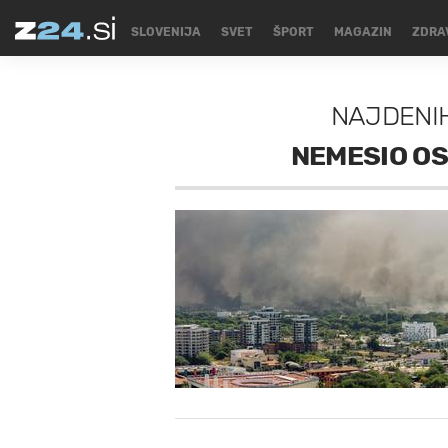
SLOVENIJA
SVET
ŠPORT
MAGAZIN
ZDRA
NAJDENI
NEMESIO O