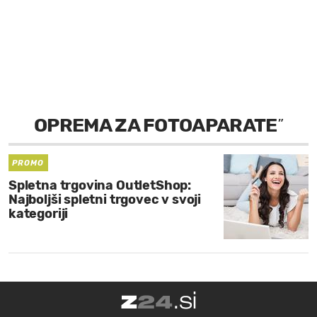
MOJ SANJ
OPREMA ZA FOTOAPARATE
”
PROMO
Spletna trgovina OutletShop:
Najboljši spletni trgovec v svoji
kategoriji