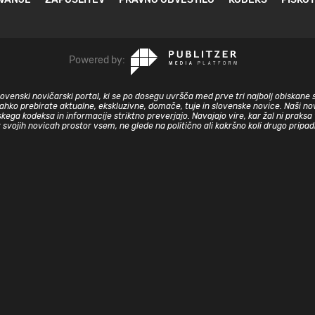
Powered by:
slovenski novičarski portal, ki se po dosegu uvršča med prve tri najbolj obiskane 
lahko prebirate aktualne, ekskluzivne, domače, tuje in slovenske novice. Naši nov
skega kodeksa in informacije striktno preverjajo. Navajajo vire, kar žal ni prak
v svojih novicah prostor vsem, ne glede na politično ali kakršno koli drugo pripa