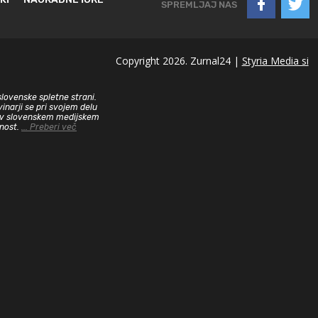
SPREMLJAJ NAS
Copyright 2026. Zurnal24 |
Styria Media si
slovenske spletne strani.
inarji se pri svojem delu
sa v slovenskem medijskem
dnost.
... Preberi več