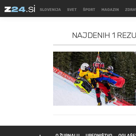
SLOVENIJA
SVET
ŠPORT
MAGAZIN
ZDRA
NAJDENIH
1 REZ
O ŽURNALU
UREDNIŠTVO
OGLAŠE