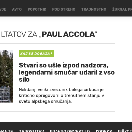
VJE
AVTO
POPOTNIK
POD STREHO
TRAJNOSTNO
ŽURNAL P
ULTATOV
ZA
„
PAUL ACCOLA
”
KAJ SE DOGAJA?
Stvari so ušle izpod nadzora,
legendarni smučar udaril z vso
silo
Nekdanji veliki zvezdnik belega cirkusa je
kritično spregovoril o trenutnem stanju v
svetu alpskega smučanja.
VANJE
ZAPOSLITEV
PRAVNO OBVESTILO
KODEKS
PIŠKOT