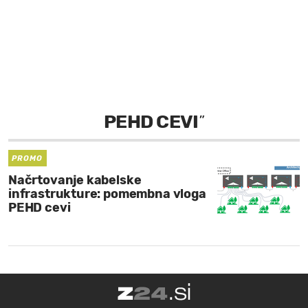
MOJ SANJ
PEHD CEVI
”
PROMO
Načrtovanje kabelske
infrastrukture: pomembna vloga
PEHD cevi