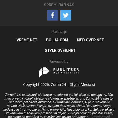
SPREMLJAJ NAS
Partnerji:
VREME.NET
BOLHA.COM
MED.OVER.NET
STYLE.OVER.NET
Powered by:
Copyright 2026. Zurnal24 |
Styria Media si
Žurnal24.si je osrednji slovenski novičarski portal, ki se po dosegu uvršča
med prve tri najbolj obiskane slovenske spletne strani. Žurnal24 je mesto,
kjer lahko prebirate aktualne, ekskluzivne, domače, tuje in slovenske
novice. Naši novinarji se pri svojem delu najstrožje držijo novinarskega
kodeksa in informacije striktno preverjajo. Navajajo vire, kar žal ni praksa v
slovenskem medijskem prostoru in dajejo v svojih novicah prostor vsem,
ne glede na politično ali kakršno koli drugo pripadnost.
... Preberi več