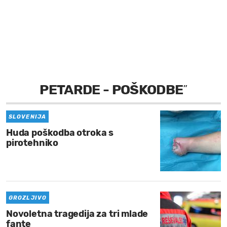
MOJ SANJ
PETARDE - POŠKODBE
”
SLOVENIJA
Huda poškodba otroka s
pirotehniko
GROZLJIVO
Novoletna tragedija za tri mlade
fante