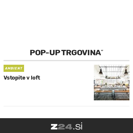
MOJ SANJ
POP-UP TRGOVINA
”
AMBIENT
Vstopite v loft