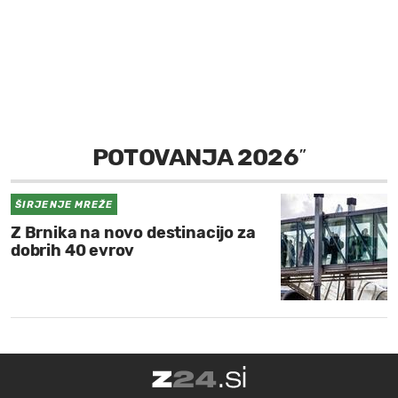
MOJ SANJ
POTOVANJA 2026
”
ŠIRJENJE MREŽE
Z Brnika na novo destinacijo za
dobrih 40 evrov