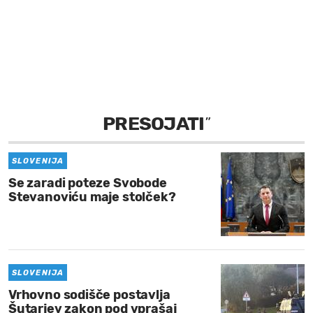
MOJ SANJ
PRESOJATI
”
SLOVENIJA
Se zaradi poteze Svobode
Stevanoviću maje stolček?
SLOVENIJA
Vrhovno sodišče postavlja
Šutarjev zakon pod vprašaj