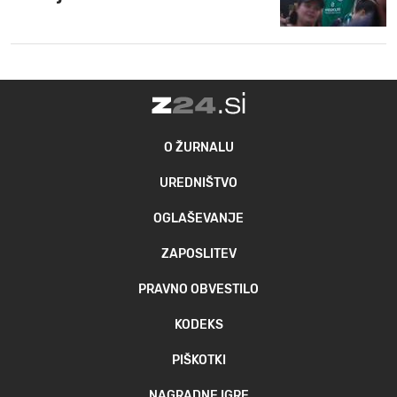
MOJ SANJ
O ŽURNALU
UREDNIŠTVO
OGLAŠEVANJE
ZAPOSLITEV
PRAVNO OBVESTILO
KODEKS
PIŠKOTKI
NAGRADNE IGRE