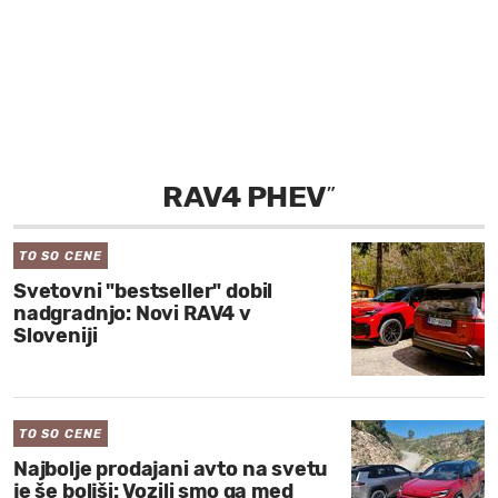
MOJ SANJ
RAV4 PHEV
”
TO SO CENE
Svetovni "bestseller" dobil
nadgradnjo: Novi RAV4 v
Sloveniji
TO SO CENE
Najbolje prodajani avto na svetu
je še boljši: Vozili smo ga med