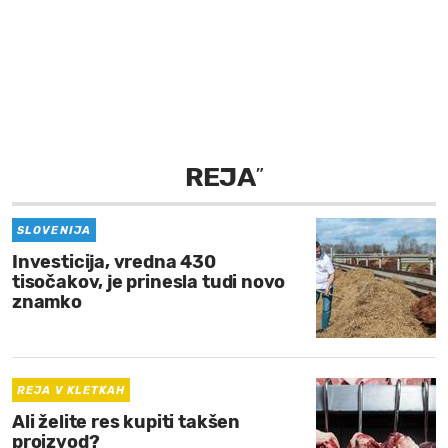
MOJ SANJ
REJA
”
SLOVENIJA
Investicija, vredna 430
tisočakov, je prinesla tudi novo
znamko
REJA V KLETKAH
Ali želite res kupiti takšen
proizvod?