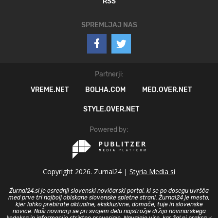
RSS
SPREMLJAJ NAS
Partnerji:
VREME.NET
BOLHA.COM
MED.OVER.NET
STYLE.OVER.NET
Powered by:
Copyright 2026. Zurnal24 |
Styria Media si
Žurnal24.si je osrednji slovenski novičarski portal, ki se po dosegu uvršča
med prve tri najbolj obiskane slovenske spletne strani. Žurnal24 je mesto,
kjer lahko prebirate aktualne, ekskluzivne, domače, tuje in slovenske
novice. Naši novinarji se pri svojem delu najstrožje držijo novinarskega