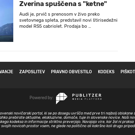
Zverina spuščena s "ketne"
Audi je, prvič s prenosom v živo preko
svetovnega spleta, predstavil novi štirisedežni
model RS5 cabriolet. Prodaja bo …
VANJE
ZAPOSLITEV
PRAVNO OBVESTILO
KODEKS
PIŠKOT
Powered by:
slovenski novičarski portal, ki se po dosegu uvršča med prve tri najbolj obiskane 
lahko prebirate aktualne, ekskluzivne, domače, tuje in slovenske novice. Naši nov
skega kodeksa in informacije striktno preverjajo. Navajajo vire, kar žal ni prak
v svojih novicah prostor vsem, ne glede na politično ali kakršno koli drugo pripa