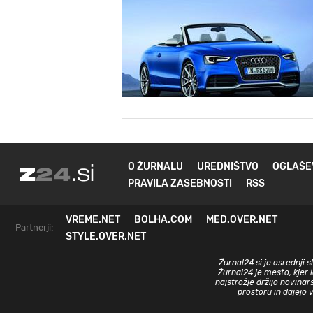
O ŽURNALU
UREDNIŠTVO
OGLAŠE
PRAVILA ZASEBNOSTI
RSS
VREME.NET
BOLHA.COM
MED.OVER.NET
Partnerji:
STYLE.OVER.NET
Žurnal24.si je osrednji 
Žurnal24 je mesto, kjer 
najstrožje držijo novinar
prostoru in dajejo 