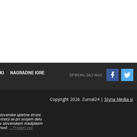
KI
NAGRADNE IGRE
SPREMLJAJ NAS
Copyright 2026. Zurnal24 |
Styria Media si
slovenske spletne strani.
inarji se pri svojem delu
sa v slovenskem medijskem
dnost.
... Preberi več