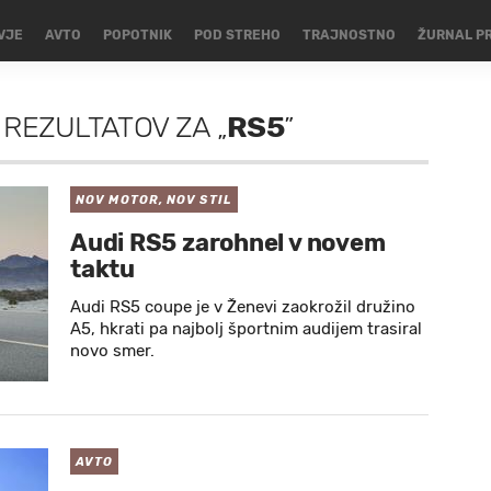
VJE
AVTO
POPOTNIK
POD STREHO
TRAJNOSTNO
ŽURNAL P
 REZULTATOV
ZA
„
RS5
”
NOV MOTOR, NOV STIL
Audi RS5 zarohnel v novem
taktu
Audi RS5 coupe je v Ženevi zaokrožil družino
A5, hkrati pa najbolj športnim audijem trasiral
novo smer.
AVTO