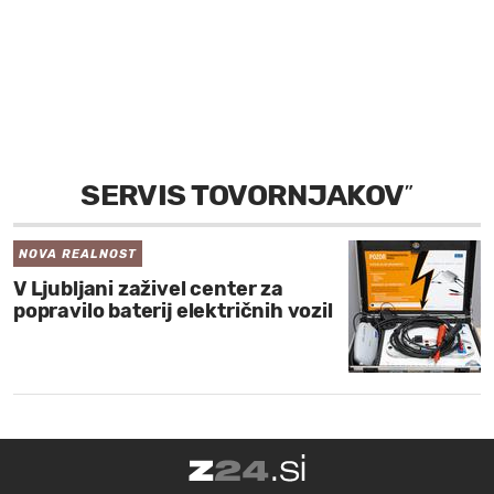
MOJ SANJ
SERVIS TOVORNJAKOV
”
NOVA REALNOST
V Ljubljani zaživel center za
popravilo baterij električnih vozil