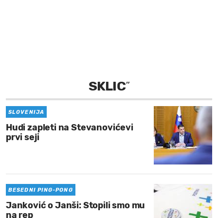
MOJ SANJ
SKLIC
”
SLOVENIJA
Hudi zapleti na Stevanovićevi
prvi seji
BESEDNI PING-PONG
Janković o Janši: Stopili smo mu
na rep