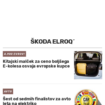
MOJ SANJ
ŠKODA ELROQ
”
4.900 EVROV!
Kitajski malček za ceno boljšega
E-kolesa osvaja evropske kupce
AVTO
Šest od sedmih finalistov za avto
leta na elektriko