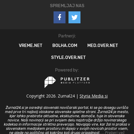
SPREMLJAJ NAS
Partnerji:
VREME.NET
BOLHA.COM
MED.OVER.NET
STYLE.OVER.NET
Powered by:
Copyright 2026. Zurnal24 |
Styria Media si
Žurnal24.si je osrednji slovenski novičarski portal, ki se po dosegu uvršča
med prve tri najbolj obiskane slovenske spletne strani. Žurnal24 je mesto,
kjer lahko prebirate aktualne, ekskluzivne, domače, tuje in slovenske
novice. Naši novinarji se pri svojem delu najstrožje držijo novinarskega
kodeksa in informacije striktno preverjajo. Navajajo vire, kar žal ni praksa v
slovenskem medijskem prostoru in dajejo v svojih novicah prostor vsem,
ne glede na politično ali kakršno koli drugo pripadnost.
... Preberi več