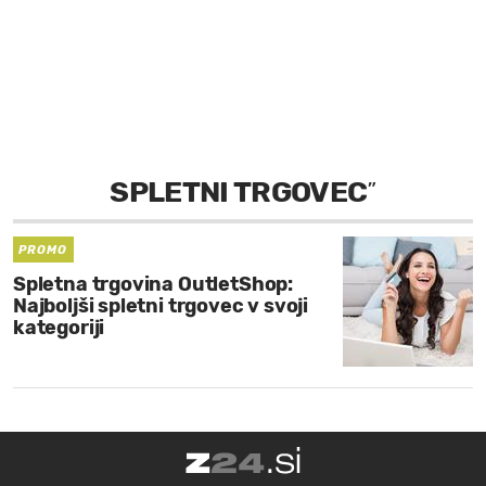
MOJ SANJ
SPLETNI TRGOVEC
”
PROMO
Spletna trgovina OutletShop:
Najboljši spletni trgovec v svoji
kategoriji