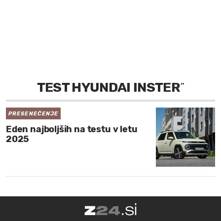
MOJ SANJ
TEST HYUNDAI INSTER
”
PRESENEČENJE
Eden najboljših na testu v letu
2025