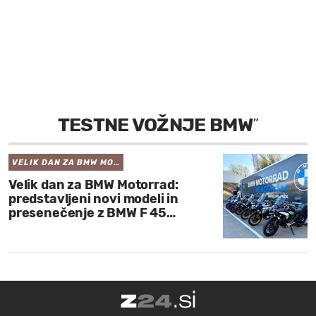
MOJ SANJ
TESTNE VOŽNJE BMW
”
VELIK DAN ZA BMW MO…
Velik dan za BMW Motorrad:
predstavljeni novi modeli in
presenečenje z BMW F 45…