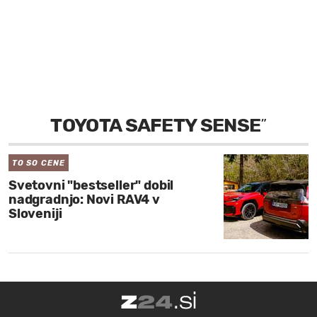
MOJ SANJ
TOYOTA SAFETY SENSE
”
TO SO CENE
Svetovni "bestseller" dobil
nadgradnjo: Novi RAV4 v
Sloveniji