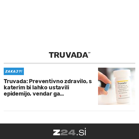
MOJ SANJ
TRUVADA
”
ZAKAJ?!
Truvada: Preventivno zdravilo, s
katerim bi lahko ustavili
epidemijo, vendar ga…