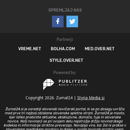
SPREMLJAJ NAS
Partnerji:
VREME.NET
BOLHA.COM
MED.OVER.NET
STYLE.OVER.NET
Powered by:
Copyright 2026. Zurnal24 |
Styria Media si
Žurnal24.si je osrednji slovenski novičarski portal, ki se po dosegu uvršča
med prve tri najbolj obiskane slovenske spletne strani. Žurnal24 je mesto,
kjer lahko prebirate aktualne, ekskluzivne, domače, tuje in slovenske
novice. Naši novinarji se pri svojem delu najstrožje držijo novinarskega
kodeksa in informacije striktno preverjajo. Navajajo vire, kar žal ni praksa v
slovenskem medijskem prostoru in dajejo v svojih novicah prostor vsem,