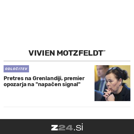
MOJ SANJ
VIVIEN MOTZFELDT
”
ODLOČITEV
Pretres na Grenlandiji, premier
opozarja na "napačen signal"