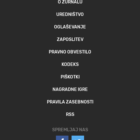
O ŽURNALU
MOJ SANJ
UREDNIŠTVO
OGLAŠEVANJE
ZAPOSLITEV
PRAVNO OBVESTILO
KODEKS
PIŠKOTKI
NAGRADNE IGRE
PRAVILA ZASEBNOSTI
RSS
SPREMLJAJ NAS