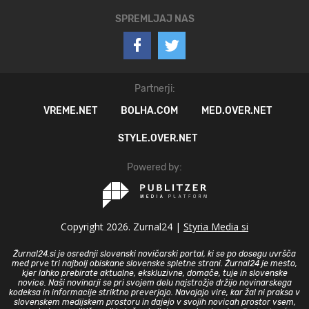
SPREMLJAJ NAS
Partnerji:
VREME.NET
BOLHA.COM
MED.OVER.NET
STYLE.OVER.NET
Powered by:
Copyright 2026. Zurnal24 |
Styria Media si
Žurnal24.si je osrednji slovenski novičarski portal, ki se po dosegu uvršča
med prve tri najbolj obiskane slovenske spletne strani. Žurnal24 je mesto,
kjer lahko prebirate aktualne, ekskluzivne, domače, tuje in slovenske
novice. Naši novinarji se pri svojem delu najstrožje držijo novinarskega
kodeksa in informacije striktno preverjajo. Navajajo vire, kar žal ni praksa v
slovenskem medijskem prostoru in dajejo v svojih novicah prostor vsem,