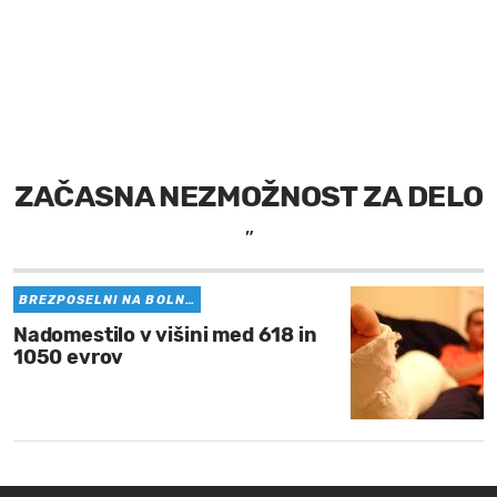
MOJ SANJ
ZAČASNA NEZMOŽNOST ZA DELO
”
BREZPOSELNI NA BOLN…
Nadomestilo v višini med 618 in
1050 evrov