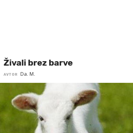
MOJ SANJ
Živali brez barve
Da. M.
AVTOR