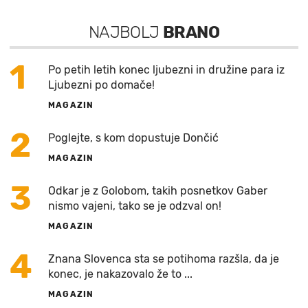
NAJBOLJ
BRANO
1
Po petih letih konec ljubezni in družine para iz
Ljubezni po domače!
MAGAZIN
2
Poglejte, s kom dopustuje Dončić
MAGAZIN
3
Odkar je z Golobom, takih posnetkov Gaber
nismo vajeni, tako se je odzval on!
MAGAZIN
4
Znana Slovenca sta se potihoma razšla, da je
konec, je nakazovalo že to ...
MAGAZIN