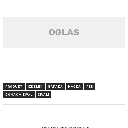
PRODUKT
IZDELEK
NAPAKA
MAČKA
PES
DOMAČA ŽIVAL
ŽIVALI