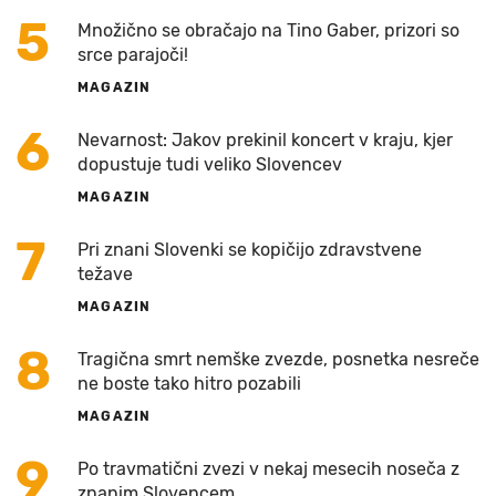
5
Množično se obračajo na Tino Gaber, prizori so
srce parajoči!
MAGAZIN
6
Nevarnost: Jakov prekinil koncert v kraju, kjer
dopustuje tudi veliko Slovencev
MAGAZIN
7
Pri znani Slovenki se kopičijo zdravstvene
težave
MAGAZIN
8
Tragična smrt nemške zvezde, posnetka nesreče
ne boste tako hitro pozabili
MAGAZIN
9
Po travmatični zvezi v nekaj mesecih noseča z
znanim Slovencem