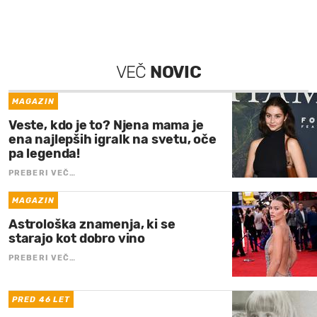
VEČ
NOVIC
MAGAZIN
Veste, kdo je to? Njena mama je
ena najlepših igralk na svetu, oče
pa legenda!
PREBERI VEČ…
MAGAZIN
Astrološka znamenja, ki se
starajo kot dobro vino
PREBERI VEČ…
PRED 46 LET