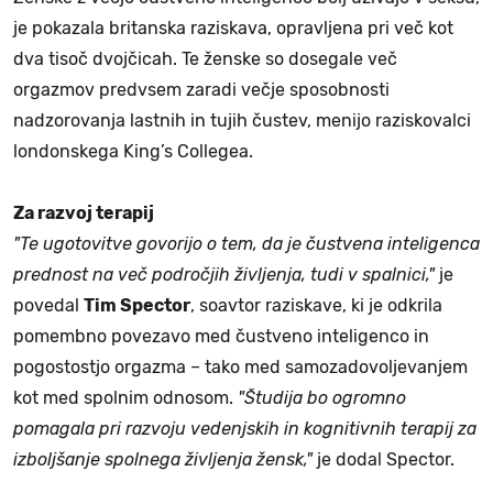
je pokazala britanska raziskava, opravljena pri več kot
dva tisoč dvojčicah. Te ženske so dosegale več
orgazmov predvsem zaradi večje sposobnosti
nadzorovanja lastnih in tujih čustev, menijo raziskovalci
londonskega King’s Collegea.
Za razvoj terapij
"Te ugotovitve govorijo o tem, da je čustvena inteligenca
prednost na več področjih življenja, tudi v spalnici,"
je
povedal
Tim Spector
, soavtor raziskave, ki je odkrila
pomembno povezavo med čustveno inteligenco in
pogostostjo orgazma – tako med samozadovoljevanjem
kot med spolnim odnosom.
"Študija bo ogromno
pomagala pri razvoju vedenjskih in kognitivnih terapij za
izboljšanje spolnega življenja žensk,"
je dodal Spector.