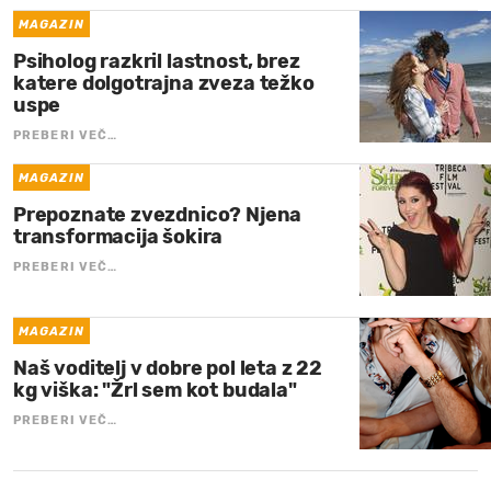
MAGAZIN
Psiholog razkril lastnost, brez
katere dolgotrajna zveza težko
uspe
PREBERI VEČ…
MAGAZIN
Prepoznate zvezdnico? Njena
transformacija šokira
PREBERI VEČ…
MAGAZIN
Naš voditelj v dobre pol leta z 22
kg viška: "Žrl sem kot budala"
PREBERI VEČ…