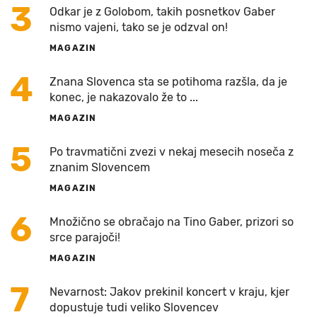
3
Odkar je z Golobom, takih posnetkov Gaber
nismo vajeni, tako se je odzval on!
MAGAZIN
4
Znana Slovenca sta se potihoma razšla, da je
konec, je nakazovalo že to ...
MAGAZIN
5
Po travmatični zvezi v nekaj mesecih noseča z
znanim Slovencem
MAGAZIN
6
Množično se obračajo na Tino Gaber, prizori so
srce parajoči!
MAGAZIN
7
Nevarnost: Jakov prekinil koncert v kraju, kjer
dopustuje tudi veliko Slovencev