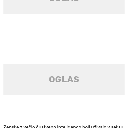
Ženske z večjo čustveno inteligenco bolj uživajo v seksu,