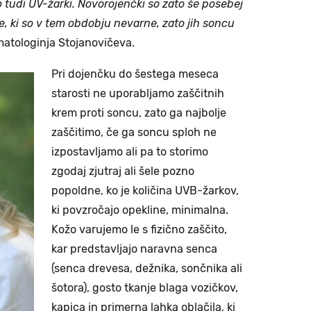
 tudi UV-žarki. Novorojenčki so zato še posebej
e, ki so v tem obdobju nevarne, zato jih soncu
atologinja Stojanovičeva.
Pri dojenčku do šestega meseca
starosti ne uporabljamo zaščitnih
krem proti soncu, zato ga najbolje
zaščitimo, če ga soncu sploh ne
izpostavljamo ali pa to storimo
zgodaj zjutraj ali šele pozno
popoldne, ko je količina UVB-žarkov,
ki povzročajo opekline, minimalna.
Kožo varujemo le s fizično zaščito,
kar predstavljajo naravna senca
(senca drevesa, dežnika, sončnika ali
šotora), gosto tkanje blaga vozičkov,
kapica in primerna lahka oblačila, ki