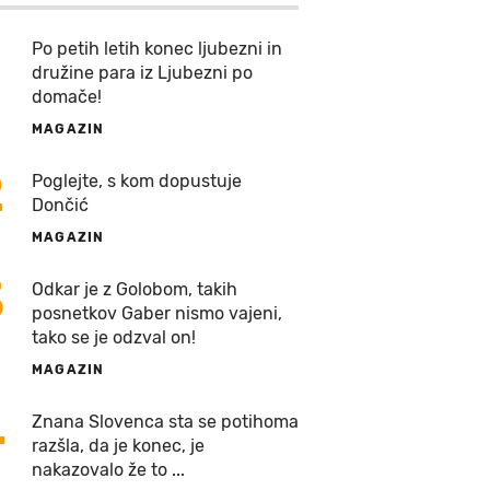
Po petih letih konec ljubezni in
družine para iz Ljubezni po
domače!
MAGAZIN
2
Poglejte, s kom dopustuje
Dončić
MAGAZIN
3
Odkar je z Golobom, takih
posnetkov Gaber nismo vajeni,
tako se je odzval on!
MAGAZIN
4
Znana Slovenca sta se potihoma
razšla, da je konec, je
nakazovalo že to ...