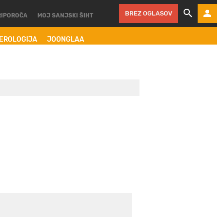
BREZ OGLASOV
RIPOROČA
MOJ SANJSKI ŠIHT
MEROLOGIJA
JOONGLAA