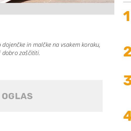
1
o dojenčke in malčke na vsakem koraku,
 dobro zaščititi.