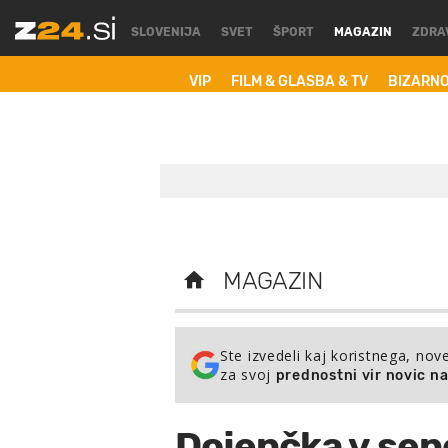
SLOVENIJA
SVET
ŠPORT
MAGAZIN
ZDRA
VIP
FILM & GLASBA & TV
BIZARN
MAGAZIN
Ste izvedeli kaj koristnega, nov
za svoj
prednostni vir novic n
Dojenčka v sen