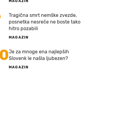
MAGAZIN
9
Tragična smrt nemške zvezde,
posnetka nesreče ne boste tako
hitro pozabili
MAGAZIN
10
Je za mnoge ena najlepših
Slovenk le našla ljubezen?
MAGAZIN