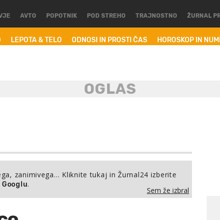
VJE
AVTO
POPOTNIK
POD STREHO
TRAJNOSTNO
ŽURNAL P
O
LEPOTA & TELO
ODNOSI IN PROSTI ČAS
HOROSKOP IN NU
ega, zanimivega… Kliknite tukaj in Žurnal24 izberite
.
a Googlu
Sem že izbral
co