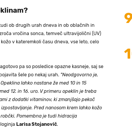
eklinam?
tudi ob drugih urah dneva in ob oblačnih in
zroča vročina sonca, temveč ultravijolični (UV)
o kožo v kateremkoli času dneva, vse leto, celo
zagotovo pa so posledice opazne kasneje, saj se
 pojavita šele po nekaj urah.
"Neodgovorno je,
 Opeklina lahko nastane že med 10 in 15
ed 12. in 16. uro. V primeru opeklin je treba
ami z dodatki vitaminov, ki zmanjšajo pekoč
je izpostavljanje. Pred nanosom krem lahko kožo
i robčki. Pomembna je tudi hidracija
loginja
Larisa Stojanovič
.