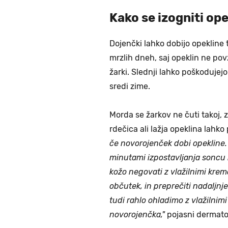
Kako se izogniti op
Dojenčki lahko dobijo opekline 
mrzlih dneh, saj opeklin ne pov
žarki. Slednji lahko poškodujej
sredi zime.
Morda se žarkov ne čuti takoj, 
rdečica ali lažja opeklina lahko
če novorojenček dobi opekline.
minutami izpostavljanja soncu m
kožo negovati z vlažilnimi krem
občutek, in preprečiti nadaljn
tudi rahlo ohladimo z vlažilnim
novorojenčka,"
pojasni dermato