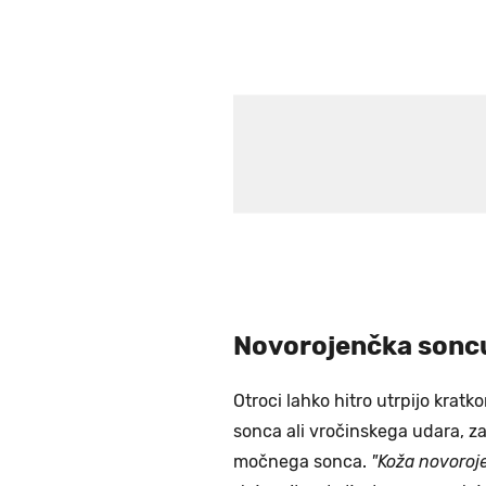
Novorojenčka soncu
Otroci lahko hitro utrpijo krat
sonca ali vročinskega udara, z
močnega sonca.
"Koža novoroj