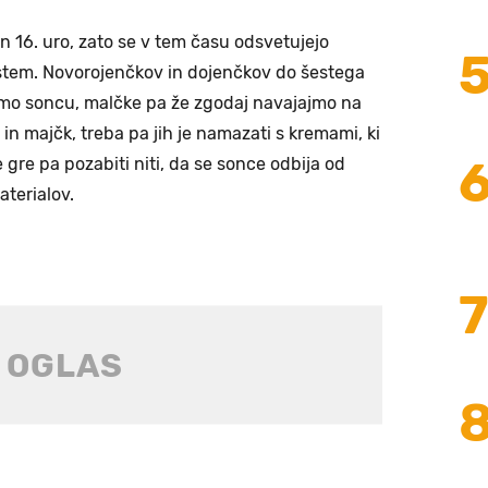
n 16. uro, zato se v tem času odsvetujejo
rostem. Novorojenčkov in dojenčkov do šestega
jmo soncu, malčke pa že zgodaj navajajmo na
in majčk, treba pa jih je namazati s kremami, ki
e gre pa pozabiti niti, da se sonce odbija od
aterialov.