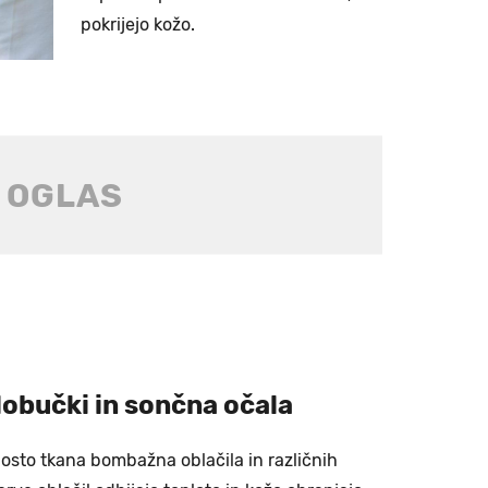
pokrijejo kožo.
klobučki in sončna očala
gosto tkana bombažna oblačila in različnih