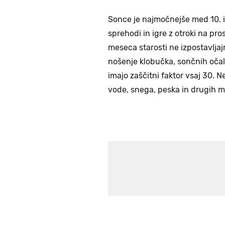
Sonce je najmočnejše med 10. i
sprehodi in igre z otroki na p
meseca starosti ne izpostavlja
nošenje klobučka, sončnih očal 
imajo zaščitni faktor vsaj 30. N
vode, snega, peska in drugih m