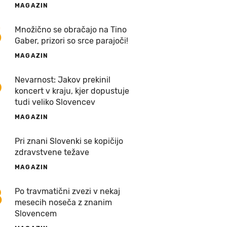
MAGAZIN
5
Množično se obračajo na Tino
Gaber, prizori so srce parajoči!
MAGAZIN
6
Nevarnost: Jakov prekinil
koncert v kraju, kjer dopustuje
tudi veliko Slovencev
MAGAZIN
7
Pri znani Slovenki se kopičijo
zdravstvene težave
MAGAZIN
8
Po travmatični zvezi v nekaj
mesecih noseča z znanim
Slovencem