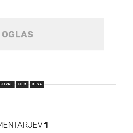
STIVAL
FILM
BESA
MENTARJEV
1