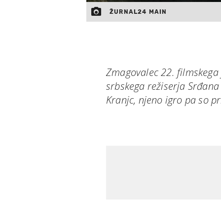
ŽURNAL24 MAIN
Zmagovalec 22. filmskega f
srbskega režiserja Srđana 
Kranjc, njeno igro pa so p