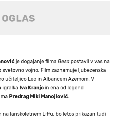
anović
je dogajanje filma
Besa
postavil v vas na
o svetovno vojno. Film zaznamuje ljubezenska
o učiteljico Leo in Albancem Azemom. V
a igralka
Iva Kranjc
in ena od legend
ilma
Predrag Miki Manojlović
.
zan na lanskoletnem Liffu, bo letos prikazan tudi