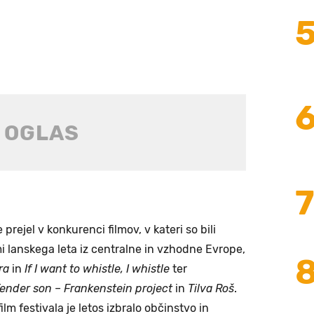
 prejel v konkurenci filmov, v kateri so bili
mi lanskega leta iz centralne in vzhodne Evrope,
ra
in
If I want to whistle, I whistle
ter
ender son – Frankenstein project
in
Tilva Roš
.
ilm festivala je letos izbralo občinstvo in