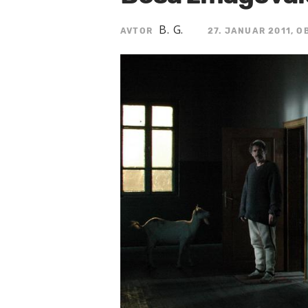
B. G.
AVTOR
27. JANUAR 2011, O