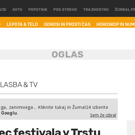
VJE
AVTO
POPOTNIK
POD STREHO
TRAJNOSTNO
ŽURNAL P
O
LEPOTA & TELO
ODNOSI IN PROSTI ČAS
HOROSKOP IN NU
GLASBA & TV
ega, zanimivega… Kliknite tukaj in Žurnal24 izberite
.
a Googlu
Sem že izbral
c festivala v Trstu