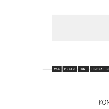
VAS
MESTO
TRST
FILMSKI FE
KO