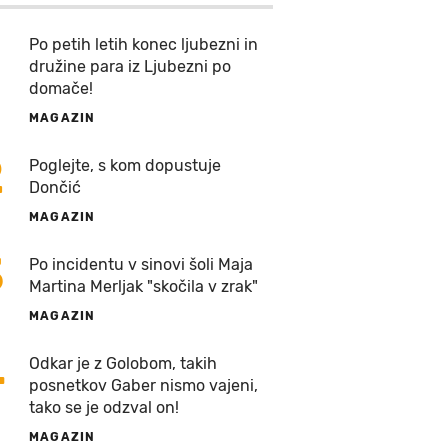
Po petih letih konec ljubezni in
družine para iz Ljubezni po
domače!
MAGAZIN
2
Poglejte, s kom dopustuje
Dončić
MAGAZIN
3
Po incidentu v sinovi šoli Maja
Martina Merljak "skočila v zrak"
MAGAZIN
4
Odkar je z Golobom, takih
posnetkov Gaber nismo vajeni,
tako se je odzval on!
MAGAZIN