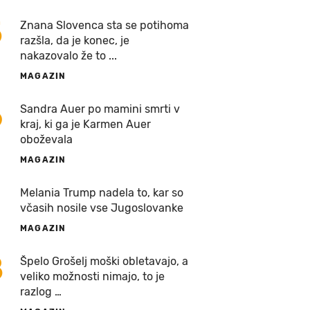
5
Znana Slovenca sta se potihoma
razšla, da je konec, je
nakazovalo že to ...
MAGAZIN
6
Sandra Auer po mamini smrti v
kraj, ki ga je Karmen Auer
oboževala
MAGAZIN
7
Melania Trump nadela to, kar so
včasih nosile vse Jugoslovanke
MAGAZIN
8
Špelo Grošelj moški obletavajo, a
veliko možnosti nimajo, to je
razlog …