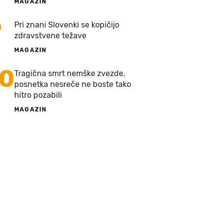
MAGAZIN
9
Pri znani Slovenki se kopičijo
zdravstvene težave
MAGAZIN
10
Tragična smrt nemške zvezde,
posnetka nesreče ne boste tako
hitro pozabili
MAGAZIN