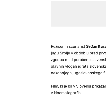
Režiser in scenarist
Srđan Kar
jugu Srbije v obdobju pred prv
zgodba med poročeno slovensk
glavnih vlogah igrata slovensk
nekdanjega jugoslovanskega f
Film, ki je bil v Sloveniji prika
v kinematografih.