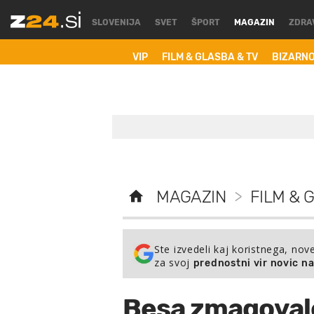
SLOVENIJA
SVET
ŠPORT
MAGAZIN
ZDRA
VIP
FILM & GLASBA & TV
BIZARN
MAGAZIN
>
FILM & 
Ste izvedeli kaj koristnega, nov
za svoj
prednostni vir novic n
Besa zmagovale