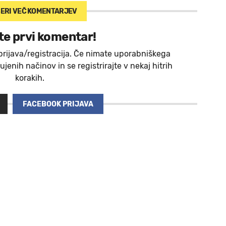
ERI VEČ
KOMENTARJEV
te prvi komentar!
prijava/registracija. Če nimate uporabniškega
jenih načinov in se registrirajte v nekaj hitrih
korakih.
FACEBOOK PRIJAVA