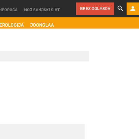
BREZ OGLASOV
RIPOROČA
MOJ SANJSKI ŠIHT
MEROLOGIJA
JOONGLAA