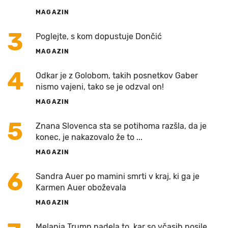
MAGAZIN
3
Poglejte, s kom dopustuje Dončić
MAGAZIN
4
Odkar je z Golobom, takih posnetkov Gaber
nismo vajeni, tako se je odzval on!
MAGAZIN
5
Znana Slovenca sta se potihoma razšla, da je
konec, je nakazovalo že to ...
MAGAZIN
6
Sandra Auer po mamini smrti v kraj, ki ga je
Karmen Auer oboževala
MAGAZIN
Melania Trump nadela to, kar so včasih nosile