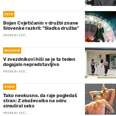
FOTO
Bojan Cvjetićanin v družbi znane
Slovenke razkril: "Sladka družba"
PREBERI VEČ…
MAGAZIN
V zvezdnikovi hiši se je ta teden
dogajalo nepredstavljivo
PREBERI VEČ…
VIDEO
Tako neokusno, da raje pogledaš
stran: Z oboževalko na odru
simuliral seks
PREBERI VEČ…