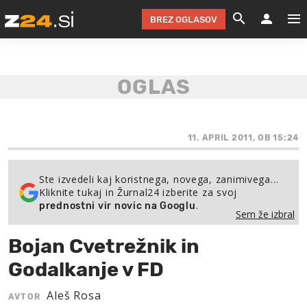
BREZ OGLASOV
GRADIMO &
OLIMPI
EKO 
INTE
T
SLOV
KOMENTARJ
FILM & G
NEPRE
AVTO 
NO
FI
SV
ČRNA 
KOMB
VARČ
AKT
KO
BI
ŠP
FESTIVAL ZA L
LEPOT
MOTO
NA 
NA
O
11. APRIL 2011, OB 15:24
MAG
ODNOSI IN
ŽIVLJEN
IZ DR
KOLE
E-
ZDR
POGLEJ
Ste izvedeli kaj koristnega, novega, zanimivega…
Kliknite tukaj in Žurnal24 izberite za svoj
HOROSKOP IN
PRAVNI
ŠOFER
ZIMSK
PRE
AV
.
prednostni vir novic na Googlu
Sem že izbral
JOO
IN
POPO
POGLEJ
POGLEJ
POGLEJ
Bojan Cvetrežnik in
SEM 
POD S
POGLEJ
Godalkanje v FD
TRAJN
POGLEJ
Aleš Rosa
AVTOR
ŽURNAL P