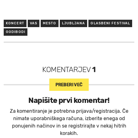
KONCERT
VAS
MESTO
LJUBLJANA
GLASBENI FESTIVAL
GODIBODI
KOMENTARJEV
1
PREBERI VEČ
Napišite prvi komentar!
Za komentiranje je potrebna prijava/registracija. Če
nimate uporabniškega računa, izberite enega od
ponujenih načinov in se registrirajte v nekaj hitrih
korakih.