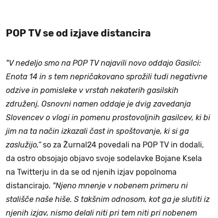
POP TV se od izjave distancira
"V nedeljo smo na POP TV najavili novo oddajo Gasilci:
Enota 14 in s tem nepričakovano sprožili tudi negativne
odzive in pomisleke v vrstah nekaterih gasilskih
združenj. Osnovni namen oddaje je dvig zavedanja
Slovencev o vlogi in pomenu prostovoljnih gasilcev, ki bi
jim na ta način izkazali čast in spoštovanje, ki si ga
zaslužijo,“
so za Žurnal24 povedali na POP TV in dodali,
da ostro obsojajo objavo svoje sodelavke Bojane Ksela
na Twitterju in da se od njenih izjav popolnoma
distancirajo.
"Njeno mnenje v nobenem primeru ni
stališče naše hiše. S takšnim odnosom, kot ga je slutiti iz
njenih izjav, nismo delali niti pri tem niti pri nobenem