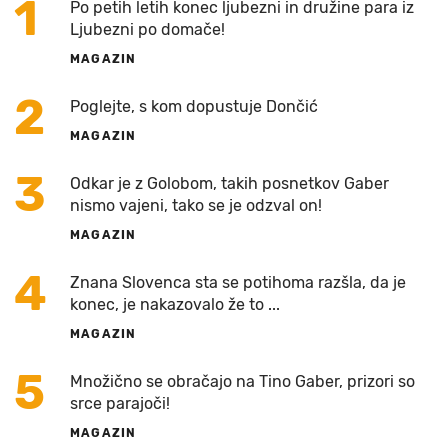
1
Po petih letih konec ljubezni in družine para iz
Ljubezni po domače!
MAGAZIN
2
Poglejte, s kom dopustuje Dončić
MAGAZIN
3
Odkar je z Golobom, takih posnetkov Gaber
nismo vajeni, tako se je odzval on!
MAGAZIN
4
Znana Slovenca sta se potihoma razšla, da je
konec, je nakazovalo že to ...
MAGAZIN
5
Množično se obračajo na Tino Gaber, prizori so
srce parajoči!
MAGAZIN