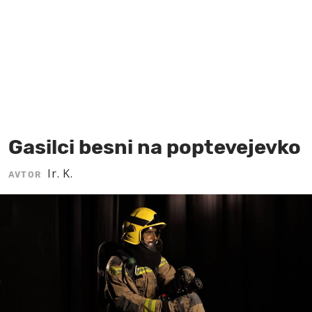
MOJ SANJ
Gasilci besni na poptevejevko
Ir. K.
AVTOR