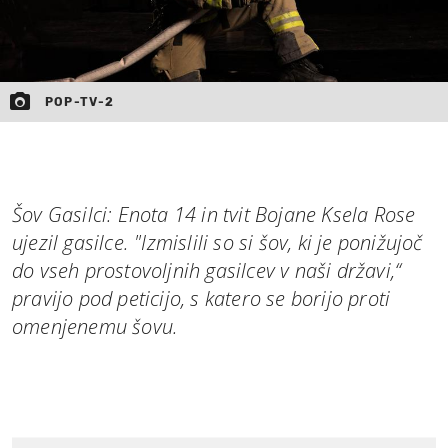
POP-TV-2
Šov Gasilci: Enota 14 in tvit Bojane Ksela Rose
ujezil gasilce. "Izmislili so si šov, ki je ponižujoč
do vseh prostovoljnih gasilcev v naši državi,“
pravijo pod peticijo, s katero se borijo proti
omenjenemu šovu.