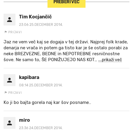
PREBERI VEČ
Tim Kocjančič
23:06 25.DECEMBER 2014.
PRIJAVI
Jaz ne vem več kaj se dogaja v tej državi. Najprej folk krade,
denarja ne vrača in potem ga tisto kar je še ostalo porabi za
neke BREZVEZNE, BEDNE in NEPOTREBNE resničnostne
šove. Ne samo to, ŠE PONIŽUJEJO NAS KOT
…
...prikaži več
kapibara
08:14 25.DECEMBER 2014.
PRIJAVI
Ko ji bo bajta gorela naj kar šov posname..
miro
23:36 24.DECEMBER 2014.