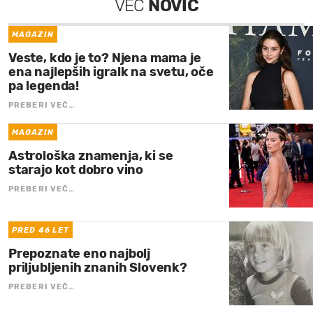
VEČ
NOVIC
MAGAZIN
Veste, kdo je to? Njena mama je
ena najlepših igralk na svetu, oče
pa legenda!
PREBERI VEČ…
MAGAZIN
Astrološka znamenja, ki se
starajo kot dobro vino
PREBERI VEČ…
PRED 46 LET
Prepoznate eno najbolj
priljubljenih znanih Slovenk?
PREBERI VEČ…