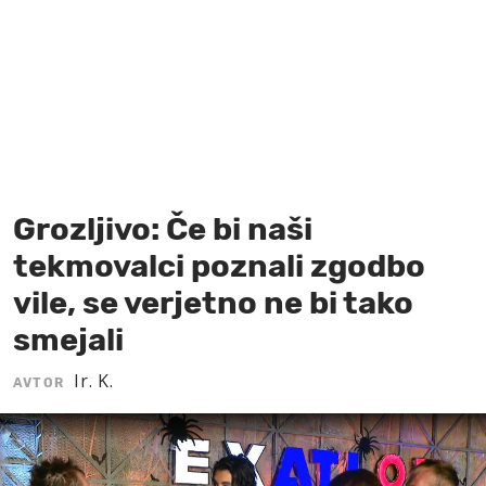
MOJ SANJ
Grozljivo: Če bi naši
tekmovalci poznali zgodbo
vile, se verjetno ne bi tako
smejali
Ir. K.
AVTOR