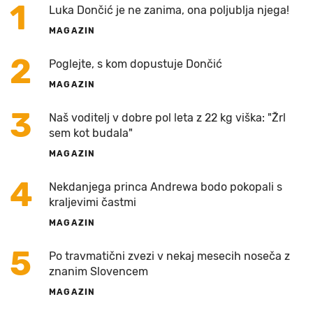
1
Luka Dončić je ne zanima, ona poljublja njega!
MAGAZIN
2
Poglejte, s kom dopustuje Dončić
MAGAZIN
3
Naš voditelj v dobre pol leta z 22 kg viška: "Žrl
sem kot budala"
MAGAZIN
4
Nekdanjega princa Andrewa bodo pokopali s
kraljevimi častmi
MAGAZIN
5
Po travmatični zvezi v nekaj mesecih noseča z
znanim Slovencem
MAGAZIN