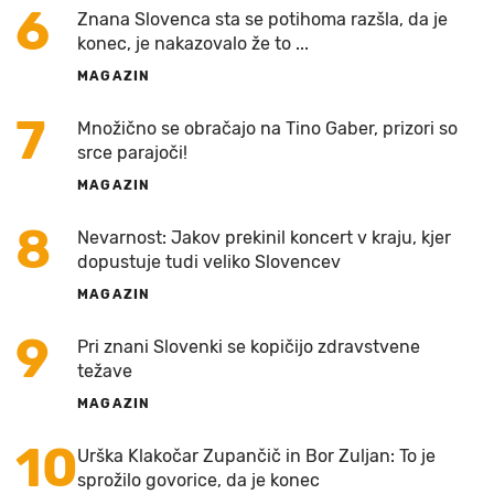
6
Znana Slovenca sta se potihoma razšla, da je
konec, je nakazovalo že to ...
MAGAZIN
7
Množično se obračajo na Tino Gaber, prizori so
srce parajoči!
MAGAZIN
8
Nevarnost: Jakov prekinil koncert v kraju, kjer
dopustuje tudi veliko Slovencev
MAGAZIN
9
Pri znani Slovenki se kopičijo zdravstvene
težave
MAGAZIN
10
Urška Klakočar Zupančič in Bor Zuljan: To je
sprožilo govorice, da je konec