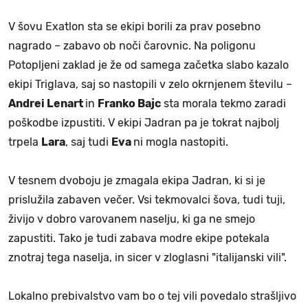
V šovu Exatlon sta se ekipi borili za prav posebno
nagrado – zabavo ob noči čarovnic. Na poligonu
Potopljeni zaklad je že od samega začetka slabo kazalo
ekipi Triglava, saj so nastopili v zelo okrnjenem številu –
Andrei Lenart
in
Franko Bajc
sta morala tekmo zaradi
poškodbe izpustiti. V ekipi Jadran pa je tokrat najbolj
trpela
Lara
, saj tudi
Eva
ni mogla nastopiti.
V tesnem dvoboju je zmagala ekipa Jadran, ki si je
prislužila zabaven večer. Vsi tekmovalci šova, tudi tuji,
živijo v dobro varovanem naselju, ki ga ne smejo
zapustiti. Tako je tudi zabava modre ekipe potekala
znotraj tega naselja, in sicer v zloglasni "italijanski vili".
Lokalno prebivalstvo vam bo o tej vili povedalo strašljivo