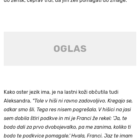
do žensk, čeprav trdi, da jim želi pomagati do zmage.
Kako oster jezik ima, je na lastni koži občutila tudi
Aleksandra.
"Tole v hiši ni ravno zadovoljivo. Kregajo se,
odkar smo šli. Tega res nisem pogrešala. V hišici na jasi
sem dobila štiri podkve in mi je Franci že rekel: 'Ja, te
bodo dali za prvo dvobojevalko, pa me zanima, koliko ti
bodo te podkvice pomagale.' Hvala, Franci. Jaz te imam