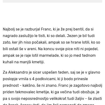
Najbolj se je razburjal Franc, ki je že prej bentil, da si
nagrado zaslužijo le tisti, ki so delali. Jezen je bil tudi
zato, ker jih niso počakali, ampak so se hrane lotili, ko so
bili ostali še v areni. Na koncu svoje pice niti ni pojedel,
ampak se je raje lotil marmelade, ki so jo med tednom
kuhali na manjši kmetiji.
Za Aleksandro je sicer uspešen teden, saj se je v glavno
poslopje vrnila s 4 podkvicami, ki ji bodo prinesle
prednost - kakšno, še ni znano. Franc je zagotovo najbolj
priden tekmovalec kmetije, ki ga večina tudi obožuje, je
pa s svojo neposrednostjo velikokrat tudi žaljiv - še zlasti