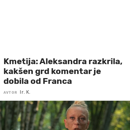
MOJ SANJ
Kmetija: Aleksandra razkrila,
kakšen grd komentar je
dobila od Franca
Ir. K.
AVTOR