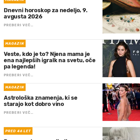
Dnevni horoskop za nedeljo, 9.
avgusta 2026
PREBERI VEČ…
MAGAZIN
Veste, kdo je to? Njena mama je
ena najlepših igralk na svetu, oče
pa legenda!
PREBERI VEČ…
MAGAZIN
Astrološka znamenja, ki se
starajo kot dobro vino
PREBERI VEČ…
PRED 46 LET