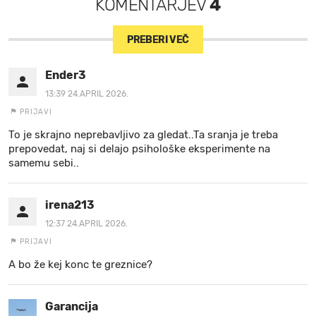
KOMENTARJEV
4
PREBERI VEČ
Ender3
13:39 24.APRIL 2026.
PRIJAVI
To je skrajno neprebavljivo za gledat..Ta sranja je treba
prepovedat, naj si delajo psihološke eksperimente na
samemu sebi..
irena213
12:37 24.APRIL 2026.
PRIJAVI
A bo že kej konc te greznice?
Garancija