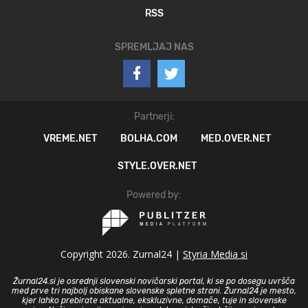
RSS
SPREMLJAJ NAS
Partnerji:
VREME.NET
BOLHA.COM
MED.OVER.NET
STYLE.OVER.NET
Powered by:
Copyright 2026. Zurnal24 |
Styria Media si
Žurnal24.si je osrednji slovenski novičarski portal, ki se po dosegu uvršča
med prve tri najbolj obiskane slovenske spletne strani. Žurnal24 je mesto,
kjer lahko prebirate aktualne, ekskluzivne, domače, tuje in slovenske