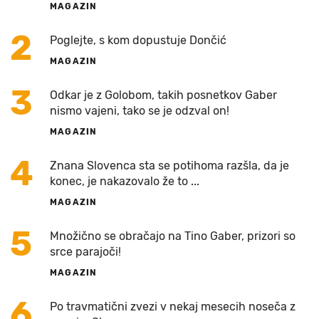
MAGAZIN
2
Poglejte, s kom dopustuje Dončić
MAGAZIN
3
Odkar je z Golobom, takih posnetkov Gaber
nismo vajeni, tako se je odzval on!
MAGAZIN
4
Znana Slovenca sta se potihoma razšla, da je
konec, je nakazovalo že to ...
MAGAZIN
5
Množično se obračajo na Tino Gaber, prizori so
srce parajoči!
MAGAZIN
6
Po travmatični zvezi v nekaj mesecih noseča z