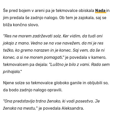
Še pred bojem v areni pa je tekmovalce obiskala
Nada
in
jim predala še zadnjo nalogo. Ob tem je zajokala, saj se
bliža končno slovo.
"Res ne morem zadrževati solz. Ker vidim, da tudi oni
jokajo z mano. Vedno se na vse navežem, da mi je res
težko, ko gremo narazen in je konec. Saj vem, da še ni
konec, a si ne morem pomagati,"
je povedala v kamero,
tekmovalcem pa dejala:
"Luštno je bilo z vami. Rada sem
prihajala."
Njene solze so tekmovalce globoko ganile in obljubili so,
da bodo zadnjo nalogo opravili.
"Ona predstavlja trdno žensko, ki vodi posestvo. Je
ženska na mestu,
" je povedala Aleksandra.