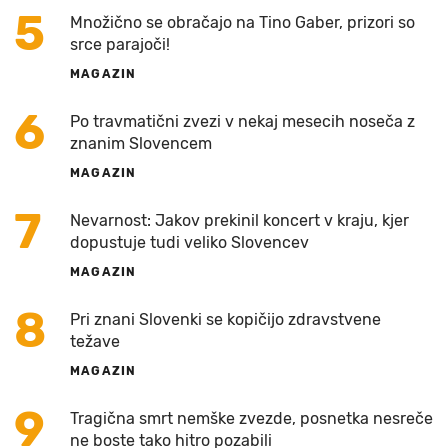
5
Množično se obračajo na Tino Gaber, prizori so
srce parajoči!
MAGAZIN
6
Po travmatični zvezi v nekaj mesecih noseča z
znanim Slovencem
MAGAZIN
7
Nevarnost: Jakov prekinil koncert v kraju, kjer
dopustuje tudi veliko Slovencev
MAGAZIN
8
Pri znani Slovenki se kopičijo zdravstvene
težave
MAGAZIN
9
Tragična smrt nemške zvezde, posnetka nesreče
ne boste tako hitro pozabili