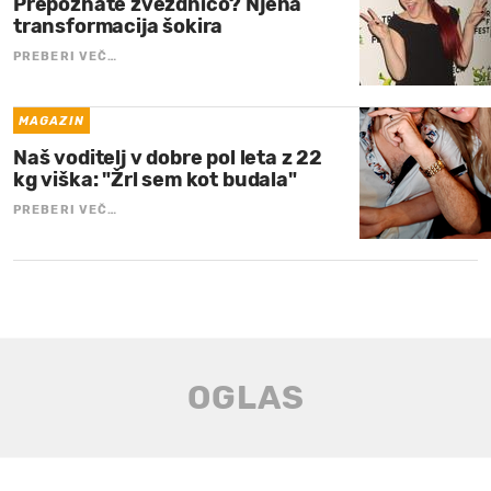
Prepoznate zvezdnico? Njena
transformacija šokira
PREBERI VEČ…
MAGAZIN
Naš voditelj v dobre pol leta z 22
kg viška: "Žrl sem kot budala"
PREBERI VEČ…