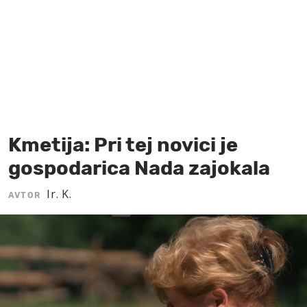
MOJ SANJ
Kmetija: Pri tej novici je
gospodarica Nada zajokala
Ir. K.
AVTOR