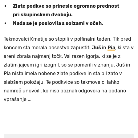
Zlate podkve so prinesle ogromno prednost
pri skupinskem dvoboju.
Nada se je poslovila s solzami v očeh.
Tekmovalci Kmetije so stopili v polfinalni teden. Tik pred
koncem sta morala posestvo zapustiti
Juš
in
Pia
, ki sta v
areni zbrala najmanj točk. Vsi razen Igorja, ki se je z
zlatim jajcem igri izognil, so se pomerili v znanju. Juš in
Pia nista imela nobene zlate podkve in sta bil zato v
slabšem položaju. Te podkvice so tekmovalci lahko
namreč unovčili, ko niso poznali odgovora na podano
vprašanje ...