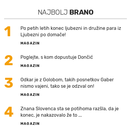
NAJBOLJ
BRANO
1
Po petih letih konec ljubezni in družine para iz
Ljubezni po domače!
MAGAZIN
2
Poglejte, s kom dopustuje Dončić
MAGAZIN
3
Odkar je z Golobom, takih posnetkov Gaber
nismo vajeni, tako se je odzval on!
MAGAZIN
4
Znana Slovenca sta se potihoma razšla, da je
konec, je nakazovalo že to ...
MAGAZIN