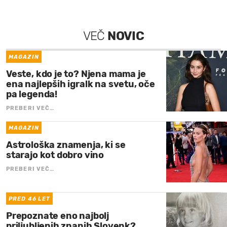
VEČ
NOVIC
MAGAZIN
Veste, kdo je to? Njena mama je
ena najlepših igralk na svetu, oče
pa legenda!
PREBERI VEČ…
MAGAZIN
Astrološka znamenja, ki se
starajo kot dobro vino
PREBERI VEČ…
PRED 46 LET
Prepoznate eno najbolj
priljubljenih znanih Slovenk?