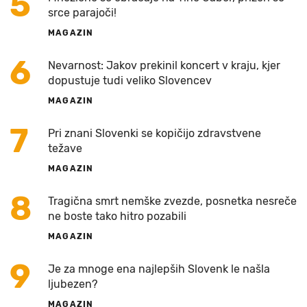
5
srce parajoči!
MAGAZIN
6
Nevarnost: Jakov prekinil koncert v kraju, kjer
dopustuje tudi veliko Slovencev
MAGAZIN
7
Pri znani Slovenki se kopičijo zdravstvene
težave
MAGAZIN
8
Tragična smrt nemške zvezde, posnetka nesreče
ne boste tako hitro pozabili
MAGAZIN
9
Je za mnoge ena najlepših Slovenk le našla
ljubezen?
MAGAZIN