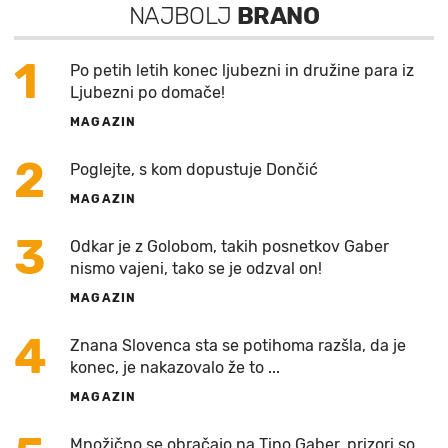
NAJBOLJ
BRANO
1
Po petih letih konec ljubezni in družine para iz
Ljubezni po domače!
MAGAZIN
2
Poglejte, s kom dopustuje Dončić
MAGAZIN
3
Odkar je z Golobom, takih posnetkov Gaber
nismo vajeni, tako se je odzval on!
MAGAZIN
4
Znana Slovenca sta se potihoma razšla, da je
konec, je nakazovalo že to ...
MAGAZIN
Množično se obračajo na Tino Gaber, prizori so