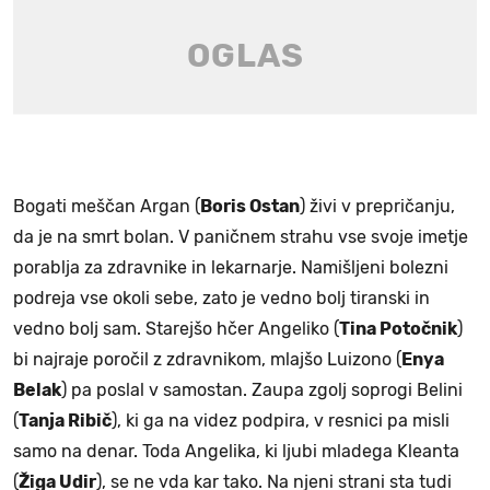
Bogati meščan Argan (
Boris Ostan
) živi v prepričanju,
da je na smrt bolan. V paničnem strahu vse svoje imetje
porablja za zdravnike in lekarnarje. Namišljeni bolezni
podreja vse okoli sebe, zato je vedno bolj tiranski in
vedno bolj sam. Starejšo hčer Angeliko (
Tina Potočnik
)
bi najraje poročil z zdravnikom, mlajšo Luizono (
Enya
Belak
) pa poslal v samostan. Zaupa zgolj soprogi Belini
(
Tanja Ribič
), ki ga na videz podpira, v resnici pa misli
samo na denar. Toda Angelika, ki ljubi mladega Kleanta
(
Žiga Udir
), se ne vda kar tako. Na njeni strani sta tudi