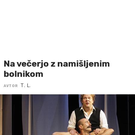
MOJ SANJ
Na večerjo z namišljenim
bolnikom
T. L.
AVTOR