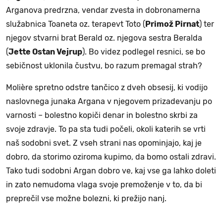
Arganova predrzna, vendar zvesta in dobronamerna
služabnica Toaneta oz. terapevt Toto (
Primož Pirnat
) ter
njegov stvarni brat Berald oz. njegova sestra Beralda
(
Jette Ostan Vejrup
). Bo videz podlegel resnici, se bo
sebičnost uklonila čustvu, bo razum premagal strah?
Molière spretno odstre tančico z dveh obsesij, ki vodijo
naslovnega junaka Argana v njegovem prizadevanju po
varnosti – bolestno kopiči denar in bolestno skrbi za
svoje zdravje. To pa sta tudi počeli, okoli katerih se vrti
naš sodobni svet. Z vseh strani nas opominjajo, kaj je
dobro, da storimo oziroma kupimo, da bomo ostali zdravi.
Tako tudi sodobni Argan dobro ve, kaj vse ga lahko doleti
in zato nemudoma vlaga svoje premoženje v to, da bi
preprečil vse možne bolezni, ki prežijo nanj.