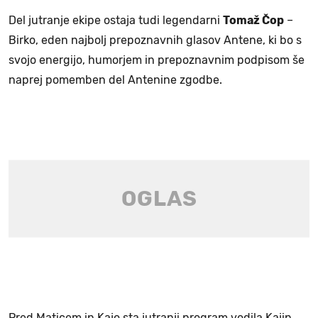
Del jutranje ekipe ostaja tudi legendarni
Tomaž Čop
–
Birko, eden najbolj prepoznavnih glasov Antene, ki bo s
svojo energijo, humorjem in prepoznavnim podpisom še
naprej pomemben del Antenine zgodbe.
Pred Maticem in Kajo sta jutranji program vodila Kajin