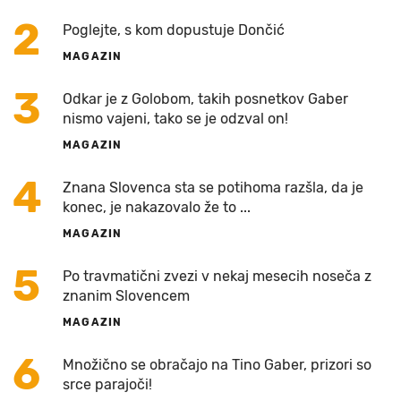
2
Poglejte, s kom dopustuje Dončić
MAGAZIN
3
Odkar je z Golobom, takih posnetkov Gaber
nismo vajeni, tako se je odzval on!
MAGAZIN
4
Znana Slovenca sta se potihoma razšla, da je
konec, je nakazovalo že to ...
MAGAZIN
5
Po travmatični zvezi v nekaj mesecih noseča z
znanim Slovencem
MAGAZIN
6
Množično se obračajo na Tino Gaber, prizori so
srce parajoči!