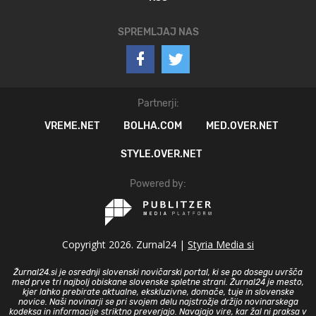
SPREMLJAJ NAS
Partnerji:
VREME.NET
BOLHA.COM
MED.OVER.NET
STYLE.OVER.NET
Powered by:
Copyright 2026. Zurnal24 |
Styria Media si
Žurnal24.si je osrednji slovenski novičarski portal, ki se po dosegu uvršča
med prve tri najbolj obiskane slovenske spletne strani. Žurnal24 je mesto,
kjer lahko prebirate aktualne, ekskluzivne, domače, tuje in slovenske
novice. Naši novinarji se pri svojem delu najstrožje držijo novinarskega
kodeksa in informacije striktno preverjajo. Navajajo vire, kar žal ni praksa v