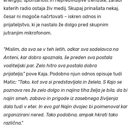
energijo, spontanost in nepredvidljive trenutke, zaradi
katerih radio ostaja živ medij. Skupaj prinašata nekaj,
česar ni mogoče načrtovati – iskren odnos in
prijateljstvo, ki je nastalo že dolgo pred skupnim
jutranjim mikrofonom.
"Mislim, da sva se v teh letih, odkar sva sodelavca na
Anteni, kar dobro spoznala, še preden sva postala
voditeljski par. Zelo hitro sva postala dobra
prijatelja,"
pove Kaja. Podobno njun odnos opisuje tudi
Matic
: "Tako, kot sva si predstavljala in želela. S Kajo se
poznava res že zelo dolgo in najina tiha želja je bila, da bi
najin smeh, zabavo in prigode iz zasebnega življenja
dala tudi v eter. In evo ga! Najin dvojec bi poimenoval kar
organizirani nered. Tako podobna, ampak hkrati tako
različna."