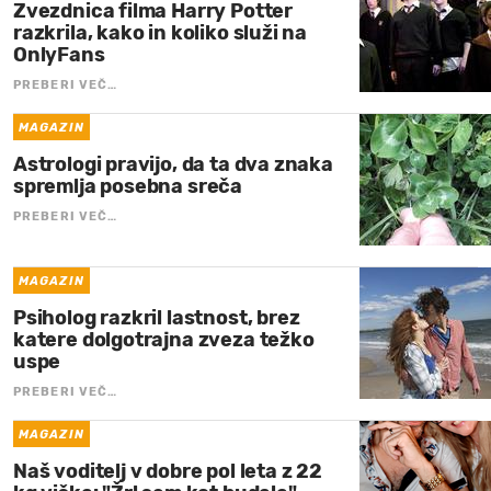
Zvezdnica filma Harry Potter
razkrila, kako in koliko služi na
OnlyFans
PREBERI VEČ…
MAGAZIN
Astrologi pravijo, da ta dva znaka
spremlja posebna sreča
PREBERI VEČ…
MAGAZIN
Psiholog razkril lastnost, brez
katere dolgotrajna zveza težko
uspe
PREBERI VEČ…
MAGAZIN
Naš voditelj v dobre pol leta z 22