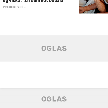
kg viška: "Žrl sem kot budala"
PREBERI VEČ…