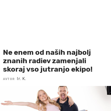
MOJ SANJ
Ne enem od naših najbolj
znanih radiev zamenjali
skoraj vso jutranjo ekipo!
Ir. K.
AVTOR