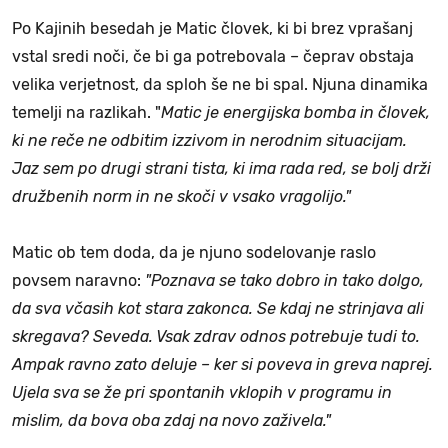
Po Kajinih besedah je Matic človek, ki bi brez vprašanj
vstal sredi noči, če bi ga potrebovala – čeprav obstaja
velika verjetnost, da sploh še ne bi spal. Njuna dinamika
temelji na razlikah. "
Matic je energijska bomba in človek,
ki ne reče ne odbitim izzivom in nerodnim situacijam.
Jaz sem po drugi strani tista, ki ima rada red, se bolj drži
družbenih norm in ne skoči v vsako vragolijo."
Matic ob tem doda, da je njuno sodelovanje raslo
povsem naravno:
"Poznava se tako dobro in tako dolgo,
da sva včasih kot stara zakonca. Se kdaj ne strinjava ali
skregava? Seveda. Vsak zdrav odnos potrebuje tudi to.
Ampak ravno zato deluje – ker si poveva in greva naprej.
Ujela sva se že pri spontanih vklopih v programu in
mislim, da bova oba zdaj na novo zaživela."