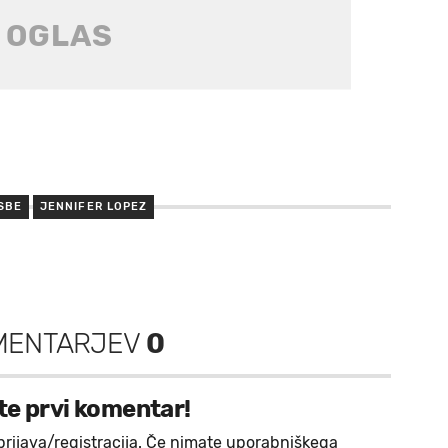
SBE
JENNIFER LOPEZ
MENTARJEV
0
te prvi komentar!
prijava/registracija. Če nimate uporabniškega