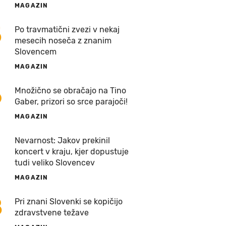
MAGAZIN
5
Po travmatični zvezi v nekaj
mesecih noseča z znanim
Slovencem
MAGAZIN
6
Množično se obračajo na Tino
Gaber, prizori so srce parajoči!
MAGAZIN
7
Nevarnost: Jakov prekinil
koncert v kraju, kjer dopustuje
tudi veliko Slovencev
MAGAZIN
8
Pri znani Slovenki se kopičijo
zdravstvene težave