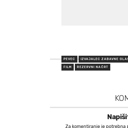
PEVEC
IZVAJALEC ZABAVNE GLA
FILM
REZERVNI NAČRT
KO
Napiši
Za komentiranje je potrebna 