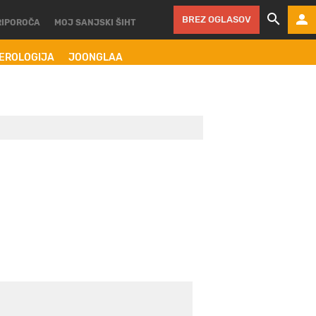
BREZ OGLASOV
RIPOROČA
MOJ SANJSKI ŠIHT
MEROLOGIJA
JOONGLAA