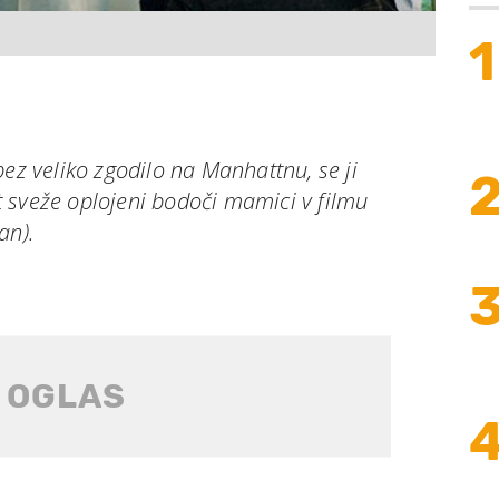
1
pez veliko zgodilo na Manhattnu, se ji
 sveže oplojeni bodoči mamici v filmu
an).