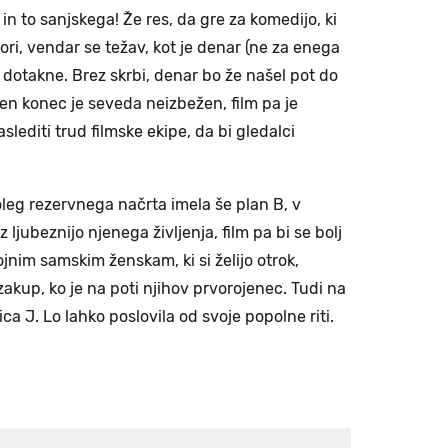
in to sanjskega! Že res, da gre za komedijo, ki
ori, vendar se težav, kot je denar (ne za enega
 dotakne. Brez skrbi, denar bo že našel pot do
n konec je seveda neizbežen, film pa je
slediti trud filmske ekipe, da bi gledalci
poleg rezervnega načrta imela še plan B, v
 ljubeznijo njenega življenja, film pa bi se bolj
ojnim samskim ženskam, ki si želijo otrok,
 zakup, ko je na poti njihov prvorojenec. Tudi na
a J. Lo lahko poslovila od svoje popolne riti.