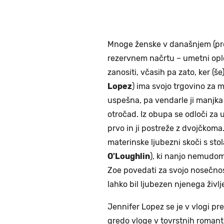
Mnoge ženske v današnjem (pre
rezervnem načrtu – umetni oplo
zanositi, včasih pa zato, ker (š
Lopez
) ima svojo trgovino za m
uspešna, pa vendarle ji manjka 
otročad. Iz obupa se odloči za u
prvo in ji postreže z dvojčkoma
materinske ljubezni skoči s stola
O'Loughlin
), ki nanjo nemudom
Zoe povedati za svojo nosečnost,
lahko bil ljubezen njenega življe
Jennifer Lopez se je v vlogi pre
gredo vloge v tovrstnih romant