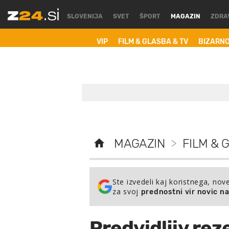
SLOVENIJA
SVET
ŠPORT
MAGAZIN
ZDRA
VIP
FILM & GLASBA & TV
BIZARN
MAGAZIN
>
FILM & 
Ste izvedeli kaj koristnega, nov
za svoj
prednostni vir novic n
Predvidljiv rez