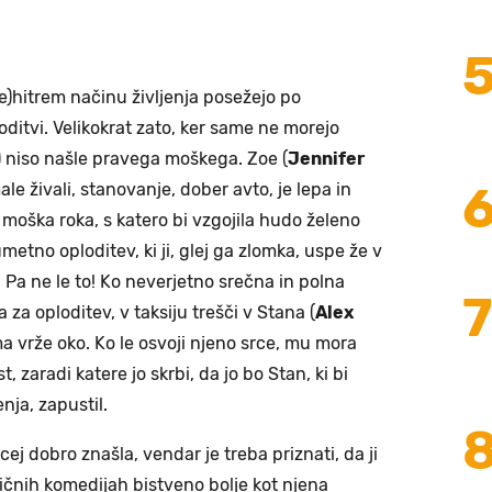
)hitrem načinu življenja posežejo po
ditvi. Velikokrat zato, ker same ne morejo
e) niso našle pravega moškega. Zoe (
Jennifer
ale živali, stanovanje, dober avto, je lepa in
moška roka, s katero bi vzgojila hudo želeno
metno oploditev, ki ji, glej ga zlomka, uspe že v
. Pa ne le to! Ko neverjetno srečna in polna
 za oploditev, v taksiju trešči v Stana (
Alex
a vrže oko. Ko le osvoji njeno srce, mu mora
 zaradi katere jo skrbi, da jo bo Stan, ki bi
nja, zapustil.
cej dobro znašla, vendar je treba priznati, da ji
ičnih komedijah bistveno bolje kot njena