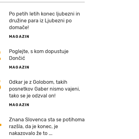
Po petih letih konec ljubezni in
družine para iz Ljubezni po
domače!
MAGAZIN
2
Poglejte, s kom dopustuje
Dončić
MAGAZIN
3
Odkar je z Golobom, takih
posnetkov Gaber nismo vajeni,
tako se je odzval on!
MAGAZIN
4
Znana Slovenca sta se potihoma
razšla, da je konec, je
nakazovalo že to ...