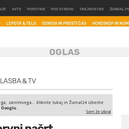
VJE
AVTO
POPOTNIK
POD STREHO
TRAJNOSTNO
ŽURNAL P
O
LEPOTA & TELO
ODNOSI IN PROSTI ČAS
HOROSKOP IN NU
GLASBA & TV
ega, zanimivega… Kliknite tukaj in Žurnal24 izberite
.
a Googlu
Sem že izbral
ervni načrt