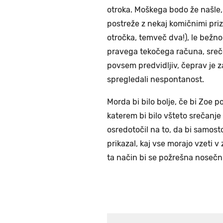
otroka. Moškega bodo že našle, 
postreže z nekaj komičnimi priz
otročka, temveč dva!), le bežno
pravega tekočega računa, sreče
povsem predvidljiv, čeprav je za
spregledali nespontanost.
Morda bi bilo bolje, če bi Zoe 
katerem bi bilo všteto srečanje z
osredotočil na to, da bi samost
prikazal, kaj vse morajo vzeti v
ta način bi se požrešna nosečnic