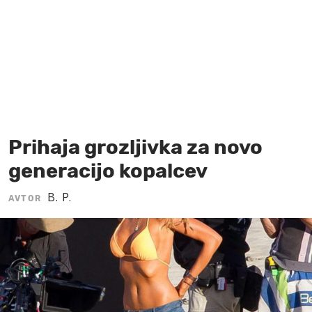
MOJ SANJ
Prihaja grozljivka za novo
generacijo kopalcev
B. P.
AVTOR