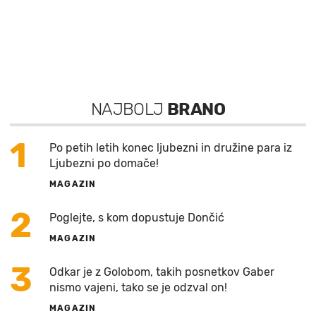
NAJBOLJ
BRANO
1
Po petih letih konec ljubezni in družine para iz
Ljubezni po domače!
MAGAZIN
2
Poglejte, s kom dopustuje Dončić
MAGAZIN
3
Odkar je z Golobom, takih posnetkov Gaber
nismo vajeni, tako se je odzval on!
MAGAZIN