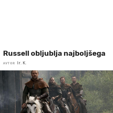
MOJ SANJ
Russell obljublja najboljšega
Ir. K.
AVTOR