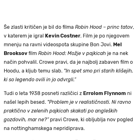
Še zlasti kritičen je bil do filma
Robin Hood – princ tatov
,
v katerem je igral
Kevin Costner
. Film je po njegovem
mnenju na ravni videospota skupine Bon Jovi.
Mel
Brooksov
film
Robin Hood: Možje v pajkicah
je na nek
način pohvalil. Crowe pravi, da je najbolj zabaven film o
Hoodu, a kljub temu slab.
"In spet smo pri starih klišejih,
ki so legendo ovili in jo odvrgli.“
Tudi o leta 1938 posneti različici z
Errolom Flynnom
ni
našel lepih besed.
"Problem je v realističnosti. Ni ravno
praktično v zelenih pajkicah skakati po angleških
gozdovih, mar ne?“
pravi Crowe, ki obljublja nov pogled
na nottinghamskega nepridiprava.