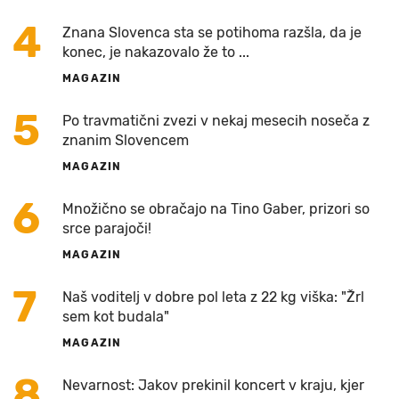
4
Znana Slovenca sta se potihoma razšla, da je
konec, je nakazovalo že to ...
MAGAZIN
5
Po travmatični zvezi v nekaj mesecih noseča z
znanim Slovencem
MAGAZIN
6
Množično se obračajo na Tino Gaber, prizori so
srce parajoči!
MAGAZIN
7
Naš voditelj v dobre pol leta z 22 kg viška: "Žrl
sem kot budala"
MAGAZIN
8
Nevarnost: Jakov prekinil koncert v kraju, kjer