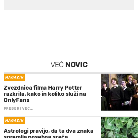
VEČ
NOVIC
MAGAZIN
Zvezdnica filma Harry Potter
razkrila, kako in koliko služi na
OnlyFans
PREBERI VEČ…
MAGAZIN
Astrologi pravijo, da ta dva znaka
spremlja posebna sreča