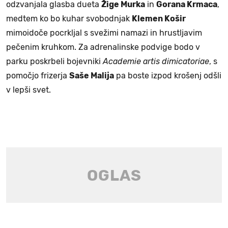
odzvanjala glasba dueta
Žige Murka
in
Gorana Krmaca
,
medtem ko bo kuhar svobodnjak
Klemen Košir
mimoidoče pocrkljal s svežimi namazi in hrustljavim
pečenim kruhkom. Za adrenalinske podvige bodo v
parku poskrbeli bojevniki
Academie artis dimicatoriae
, s
pomočjo frizerja
Saše Malija
pa boste izpod krošenj odšli
v lepši svet.