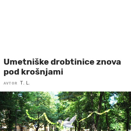
MOJ SANJ
Umetniške drobtinice znova
pod krošnjami
T. L.
AVTOR