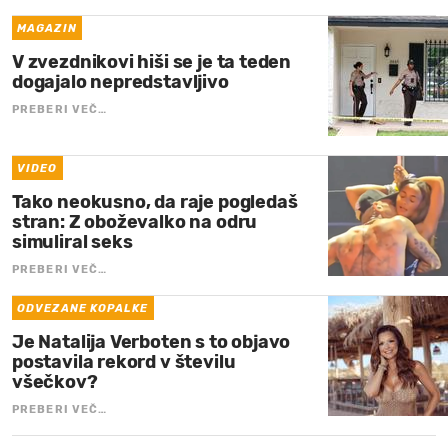
MAGAZIN
V zvezdnikovi hiši se je ta teden
dogajalo nepredstavljivo
PREBERI VEČ…
VIDEO
Tako neokusno, da raje pogledaš
stran: Z oboževalko na odru
simuliral seks
PREBERI VEČ…
ODVEZANE KOPALKE
Je Natalija Verboten s to objavo
postavila rekord v številu
všečkov?
PREBERI VEČ…