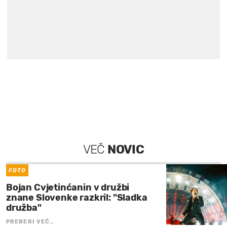
VEČ
NOVIC
FOTO
Bojan Cvjetinćanin v družbi
znane Slovenke razkril: "Sladka
družba"
PREBERI VEČ…