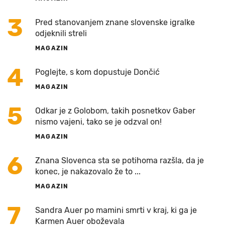
3
Pred stanovanjem znane slovenske igralke
odjeknili streli
MAGAZIN
4
Poglejte, s kom dopustuje Dončić
MAGAZIN
5
Odkar je z Golobom, takih posnetkov Gaber
nismo vajeni, tako se je odzval on!
MAGAZIN
6
Znana Slovenca sta se potihoma razšla, da je
konec, je nakazovalo že to ...
MAGAZIN
7
Sandra Auer po mamini smrti v kraj, ki ga je
Karmen Auer oboževala