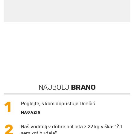
NAJBOLJ
BRANO
1
Poglejte, s kom dopustuje Dončić
MAGAZIN
2
Naš voditelj v dobre pol leta z 22 kg viška: "Žrl
sem kot budala"