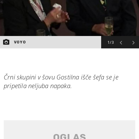
1/3
VOYO
Črni skupini v šovu Gostilna išče šefa se je
pripetila neljuba napaka.