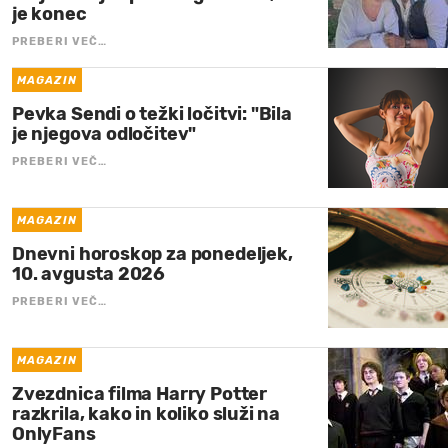
je konec
PREBERI VEČ…
MAGAZIN
Pevka Sendi o težki ločitvi: "Bila
je njegova odločitev"
PREBERI VEČ…
MAGAZIN
Dnevni horoskop za ponedeljek,
10. avgusta 2026
PREBERI VEČ…
MAGAZIN
Zvezdnica filma Harry Potter
razkrila, kako in koliko služi na
OnlyFans