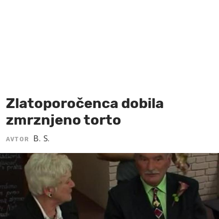
MOJ SANJ
Zlatoporočenca dobila
zmrznjeno torto
B. S.
AVTOR