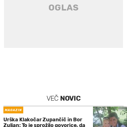
VEČ
NOVIC
MAGAZIN
Urška Klakočar Zupančič in Bor
Zuljan: To je sprožilo govorice, da