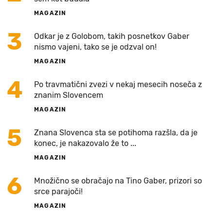
MAGAZIN
3
Odkar je z Golobom, takih posnetkov Gaber
nismo vajeni, tako se je odzval on!
MAGAZIN
4
Po travmatični zvezi v nekaj mesecih noseča z
znanim Slovencem
MAGAZIN
5
Znana Slovenca sta se potihoma razšla, da je
konec, je nakazovalo že to ...
MAGAZIN
6
Množično se obračajo na Tino Gaber, prizori so
srce parajoči!
MAGAZIN