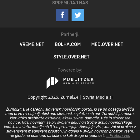
SPREMLJAJ NAS
Partnerji:
VREME.NET
BOLHA.COM
MED.OVER.NET
STYLE.OVER.NET
Powered by:
Copyright 2026. Zurnal24 |
Styria Media si
Žurnal24.si je osrednji slovenski novičarski portal, ki se po dosegu uvršča
med prve tri najbolj obiskane slovenske spletne strani. Žurnal24 je mesto,
kjer lahko prebirate aktualne, ekskluzivne, domače, tuje in slovenske
novice. Naši novinarji se pri svojem delu najstrožje držijo novinarskega
kodeksa in informacije striktno preverjajo. Navajajo vire, kar žal ni praksa v
slovenskem medijskem prostoru in dajejo v svojih novicah prostor vsem,
ne glede na politično ali kakršno koli drugo pripadnost.
... Preberi več