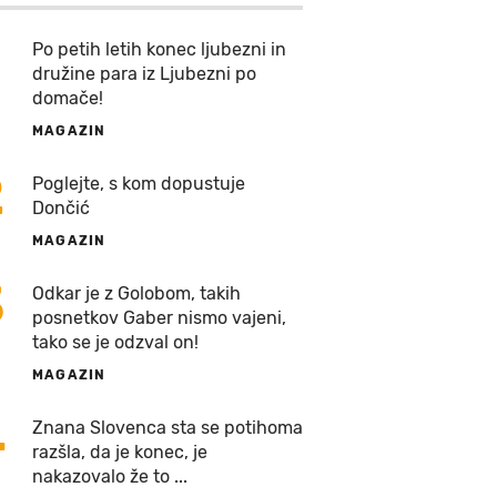
Po petih letih konec ljubezni in
družine para iz Ljubezni po
domače!
MAGAZIN
2
Poglejte, s kom dopustuje
Dončić
MAGAZIN
3
Odkar je z Golobom, takih
posnetkov Gaber nismo vajeni,
tako se je odzval on!
MAGAZIN
4
Znana Slovenca sta se potihoma
razšla, da je konec, je
nakazovalo že to ...