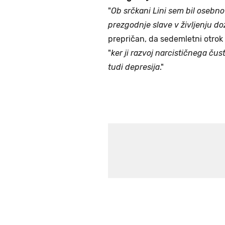
"
Ob srčkani Lini sem bil osebno
prezgodnje slave v življenju dož
prepričan, da sedemletni otrok
"
ker ji razvoj narcističnega ču
tudi depresija
."