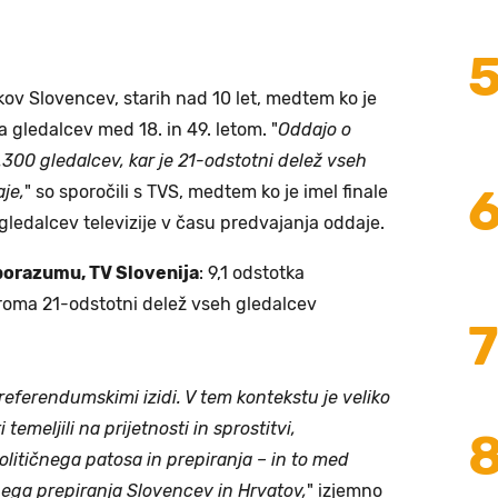
tkov Slovencev, starih nad 10 let, medtem ko je
a gledalcev med 18. in 49. letom. "
Oddajo o
300 gledalcev, kar je 21-odstotni delež vseh
aje,
" so sporočili s TVS, medtem ko je imel finale
gledalcev televizije v času predvajanja oddaje.
orazumu, TV Slovenija
: 9,1 odstotka
ziroma 21-odstotni delež vseh gledalcev
referendumskimi izidi. V tem kontekstu je veliko
 temeljili na prijetnosti in sprostitvi,
litičnega patosa in prepiranja – in to med
nega prepiranja Slovencev in Hrvatov,
" izjemno