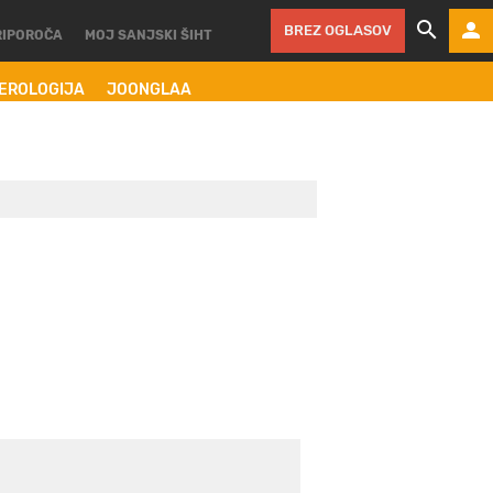
BREZ OGLASOV
RIPOROČA
MOJ SANJSKI ŠIHT
MEROLOGIJA
JOONGLAA