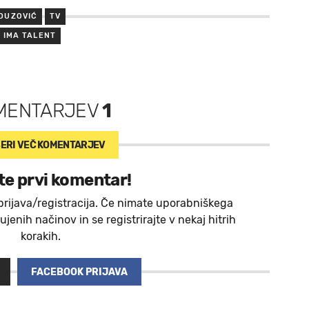
UDUZOVIĆ
TV
 IMA TALENT
MENTARJEV
1
ERI VEČ
KOMENTARJEV
te prvi komentar!
prijava/registracija. Če nimate uporabniškega
jenih načinov in se registrirajte v nekaj hitrih
korakih.
FACEBOOK PRIJAVA