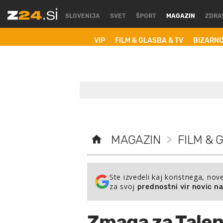
SLOVENIJA
SVET
ŠPORT
MAGAZIN
ZDRA
VIP
FILM & GLASBA & TV
BIZARN
MAGAZIN
>
FILM & 
Ste izvedeli kaj koristnega, nov
za svoj
prednostni vir novic n
Zmaga za Tale