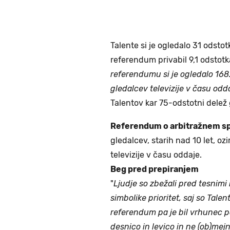
Talente si je ogledalo 31 odsto
referendum privabil 9,1 odstotk
referendumu si je ogledalo 168.
gledalcev televizije v času odd
Talentov kar 75-odstotni delež 
Referendum o arbitražnem sp
gledalcev, starih nad 10 let, o
televizije v času oddaje.
Beg pred prepiranjem
"
Ljudje so zbežali pred tesnimi 
simbolike prioritet, saj so Talenti
referendum pa je bil vrhunec po
desnico in levico in ne (ob)mej