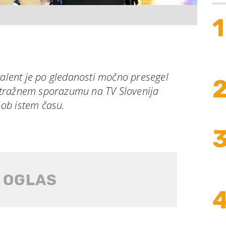
1
talent je po gledanosti močno presegel
tražnem sporazumu na TV Slovenija
a ob istem času.