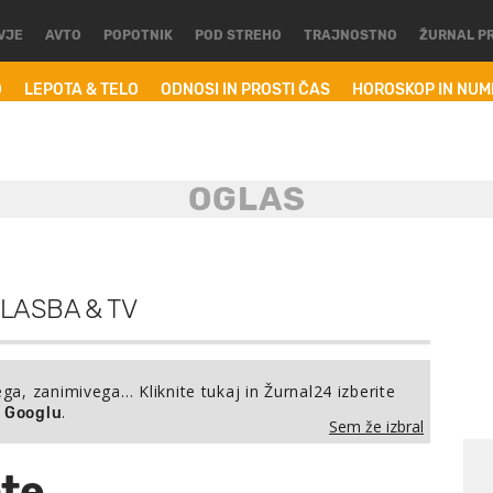
VJE
AVTO
POPOTNIK
POD STREHO
TRAJNOSTNO
ŽURNAL P
O
LEPOTA & TELO
ODNOSI IN PROSTI ČAS
HOROSKOP IN NU
GLASBA & TV
ega, zanimivega… Kliknite tukaj in Žurnal24 izberite
.
a Googlu
Sem že izbral
nte