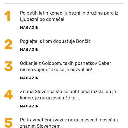
1
Po petih letih konec ljubezni in družine para iz
Ljubezni po domače!
MAGAZIN
2
Poglejte, s kom dopustuje Dončić
MAGAZIN
3
Odkar je z Golobom, takih posnetkov Gaber
nismo vajeni, tako se je odzval on!
MAGAZIN
4
Znana Slovenca sta se potihoma razšla, da je
konec, je nakazovalo že to ...
MAGAZIN
5
Po travmatični zvezi v nekaj mesecih noseča z
znanim Slovencem