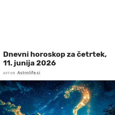
MOJ SANJ
Dnevni horoskop za četrtek,
11. junija 2026
Astrolife.si
AVTOR