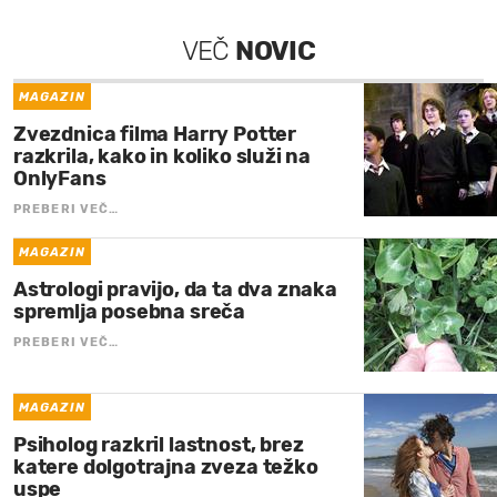
VEČ
NOVIC
MAGAZIN
Zvezdnica filma Harry Potter
razkrila, kako in koliko služi na
OnlyFans
PREBERI VEČ…
MAGAZIN
Astrologi pravijo, da ta dva znaka
spremlja posebna sreča
PREBERI VEČ…
MAGAZIN
Psiholog razkril lastnost, brez
katere dolgotrajna zveza težko
uspe