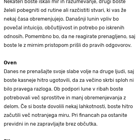
Nekateri boste iskali mir in razumevanje, drugi boste
želeli pobegniti od rutine ali razčistiti stvari, ki vas že
nekaj časa obremenjujejo. Današnji lunin vpliv bo
povečal intuicijo, občutljivost in potrebo po iskrenih
odnosih. Pomembno bo, da ne reagirate prenagljeno, saj
boste le z mirnim pristopom prišli do pravih odgovorov.
Oven
Danes ne prenašajte svoje slabe volje na druge ljudi, saj
boste kasneje hitro ugotovili, da za večino skrbi sploh ni
bilo pravega razloga. Ob podpori lune v ribah boste
potrebovali več sprostitve in manj obremenjevanja z
delom. Če si boste dovolili nekaj lahkotnosti, boste hitro
začutili več notranjega miru. Pri financah pa ostanite
previdni in ne zapravljajte brez občutka.