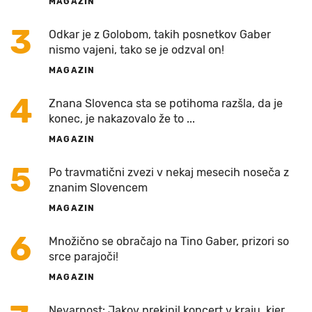
MAGAZIN
3
Odkar je z Golobom, takih posnetkov Gaber
nismo vajeni, tako se je odzval on!
MAGAZIN
4
Znana Slovenca sta se potihoma razšla, da je
konec, je nakazovalo že to ...
MAGAZIN
5
Po travmatični zvezi v nekaj mesecih noseča z
znanim Slovencem
MAGAZIN
6
Množično se obračajo na Tino Gaber, prizori so
srce parajoči!
MAGAZIN
Nevarnost: Jakov prekinil koncert v kraju, kjer