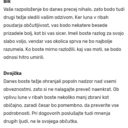
Bik
Vaše razpoloženje bo danes precej nihalo, zato bodo tudi
drugi težje sledili vašim odzivom. Ker luna v ribah
poudarja občutljivost, vas bodo nekatere besede
prizadele bolj, kot bi vas sicer. Imeli boste razlog za svojo
slabo voljo, vendar vas okolica sprva ne bo najbolje
razumela. Ko boste mirno razložili, kaj vas moti, se bodo
odnosi hitro umirili.
Dvojčka
Danes boste težje ohranjali popoln nadzor nad vsemi
obveznostmi, zato si ne nalagajte preveč naenkrat. Ob
vplivu lune v ribah boste nekoliko manj zbrani kot
običajno, zaradi česar bo pomembno, da preverite vse
podrobnosti. Pri dogovorih poslušajte tudi mnenja
drugih ljudi, ne le svojega občutka.