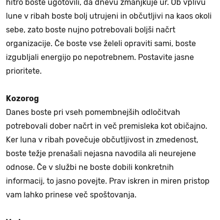
hitro boste ugotovili, da dnevu zmanjkuje ur. Ob vplivu
lune v ribah boste bolj utrujeni in občutljivi na kaos okoli
sebe, zato boste nujno potrebovali boljši načrt
organizacije. Če boste vse želeli opraviti sami, boste
izgubljali energijo po nepotrebnem. Postavite jasne
prioritete.
Kozorog
Danes boste pri vseh pomembnejših odločitvah
potrebovali dober načrt in več premisleka kot običajno.
Ker luna v ribah povečuje občutljivost in zmedenost,
boste težje prenašali nejasna navodila ali neurejene
odnose. Če v službi ne boste dobili konkretnih
informacij, to jasno povejte. Prav iskren in miren pristop
vam lahko prinese več spoštovanja.