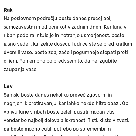
Rak
Na poslovnem področju boste danes precej bolj
samozavestni in odločni kot v zadnjih dneh. Ker luna v
ribah podpira intuicijo in notranjo usmerjenost, boste
jasno vedeli, kaj želite doseči. Tudi če ste še pred kratkim
dvomili vase, boste zdaj začeli pogumneje stopati proti
ciljem. Pomembno bo predvsem to, da ne izgubite
zaupanja vase.
Lev
Samski boste danes nekoliko preveč zgovorni in
nagnjeni k pretiravanju, kar lahko nekdo hitro opazi. Ob
vplivu lune v ribah boste želeli pustiti močan vtis,
vendar bo najbolj delovala iskrenost. Tisti, ki ste v zvezi,
pa boste močno čutili potrebo po spremembi in