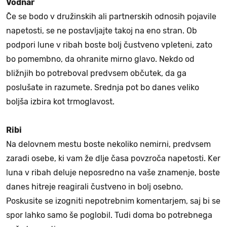
Vodnar
Če se bodo v družinskih ali partnerskih odnosih pojavile
napetosti, se ne postavljajte takoj na eno stran. Ob
podpori lune v ribah boste bolj čustveno vpleteni, zato
bo pomembno, da ohranite mirno glavo. Nekdo od
bližnjih bo potreboval predvsem občutek, da ga
poslušate in razumete. Srednja pot bo danes veliko
boljša izbira kot trmoglavost.
Ribi
Na delovnem mestu boste nekoliko nemirni, predvsem
zaradi osebe, ki vam že dlje časa povzroča napetosti. Ker
luna v ribah deluje neposredno na vaše znamenje, boste
danes hitreje reagirali čustveno in bolj osebno.
Poskusite se izogniti nepotrebnim komentarjem, saj bi se
spor lahko samo še poglobil. Tudi doma bo potrebnega