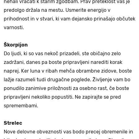
nehali vračati k starim zgodbam. Prav preteklost vas je
predolgo držala na mestu. Usmerite energijo v
prihodnost in v stvari, ki vam dejansko prinašajo občutek
varnosti.
Škorpijon
Do ljudi, ki so vas nekoč prizadeli, ste običajno zelo
zadržani, danes pa boste pripravljeni narediti korak
naprej. Ker luna v ribah mehča obrambne zidove, boste
lažje razumeli tudi drugačne poglede. Življenje vam bo
ponudilo zanimive priložnosti za osebno rast, če boste
pripravljeni nekoliko popustiti. Ne zapirajte se pred
spremembami.
Strelec
Nove delovne obveznosti vas bodo precej obremenile in