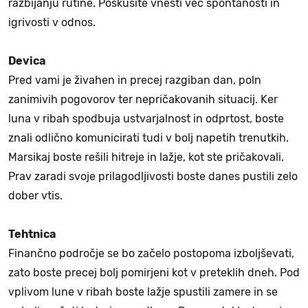
razbijanju rutine. Poskusite vnesti več spontanosti in
igrivosti v odnos.
Devica
Pred vami je živahen in precej razgiban dan, poln
zanimivih pogovorov ter nepričakovanih situacij. Ker
luna v ribah spodbuja ustvarjalnost in odprtost, boste
znali odlično komunicirati tudi v bolj napetih trenutkih.
Marsikaj boste rešili hitreje in lažje, kot ste pričakovali.
Prav zaradi svoje prilagodljivosti boste danes pustili zelo
dober vtis.
Tehtnica
Finančno področje se bo začelo postopoma izboljševati,
zato boste precej bolj pomirjeni kot v preteklih dneh. Pod
vplivom lune v ribah boste lažje spustili zamere in se