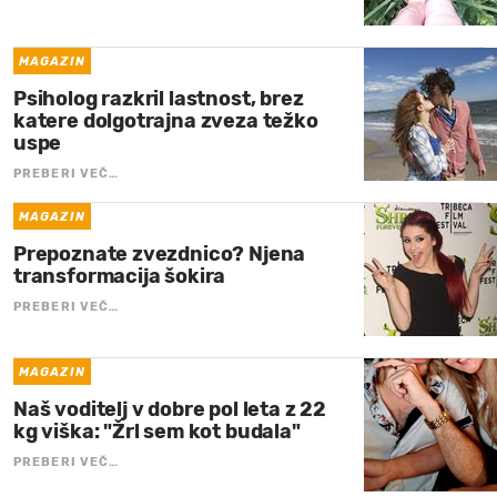
MAGAZIN
Psiholog razkril lastnost, brez
katere dolgotrajna zveza težko
uspe
PREBERI VEČ…
MAGAZIN
Prepoznate zvezdnico? Njena
transformacija šokira
PREBERI VEČ…
MAGAZIN
Naš voditelj v dobre pol leta z 22
kg viška: "Žrl sem kot budala"
PREBERI VEČ…