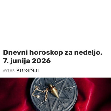
MOJ SANJ
Dnevni horoskop za nedeljo,
7. junija 2026
Astrolife.si
AVTOR