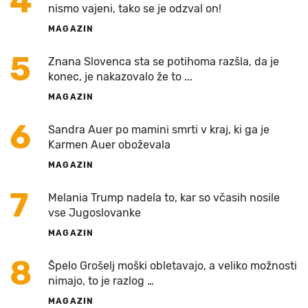
4
nismo vajeni, tako se je odzval on!
MAGAZIN
5
Znana Slovenca sta se potihoma razšla, da je
konec, je nakazovalo že to ...
MAGAZIN
6
Sandra Auer po mamini smrti v kraj, ki ga je
Karmen Auer oboževala
MAGAZIN
7
Melania Trump nadela to, kar so včasih nosile
vse Jugoslovanke
MAGAZIN
8
Špelo Grošelj moški obletavajo, a veliko možnosti
nimajo, to je razlog …
MAGAZIN