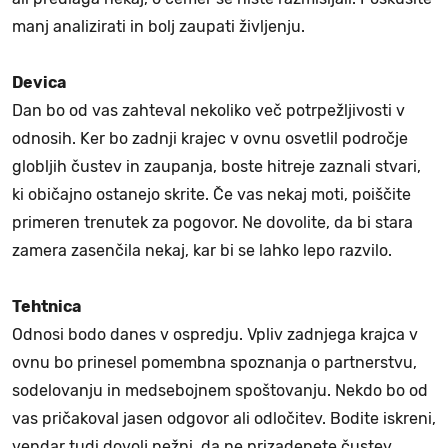
manj analizirati in bolj zaupati življenju.
Devica
Dan bo od vas zahteval nekoliko več potrpežljivosti v
odnosih. Ker bo zadnji krajec v ovnu osvetlil področje
globljih čustev in zaupanja, boste hitreje zaznali stvari,
ki običajno ostanejo skrite. Če vas nekaj moti, poiščite
primeren trenutek za pogovor. Ne dovolite, da bi stara
zamera zasenčila nekaj, kar bi se lahko lepo razvilo.
Tehtnica
Odnosi bodo danes v ospredju. Vpliv zadnjega krajca v
ovnu bo prinesel pomembna spoznanja o partnerstvu,
sodelovanju in medsebojnem spoštovanju. Nekdo bo od
vas pričakoval jasen odgovor ali odločitev. Bodite iskreni,
vendar tudi dovolj nežni, da ne prizadenete čustev