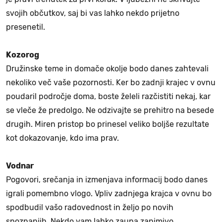
svojih občutkov, saj bi vas lahko nekdo prijetno
presenetil.
Kozorog
Družinske teme in domače okolje bodo danes zahtevali
nekoliko več vaše pozornosti. Ker bo zadnji krajec v ovnu
poudaril področje doma, boste želeli razčistiti nekaj, kar
se vleče že predolgo. Ne odzivajte se prehitro na besede
drugih. Miren pristop bo prinesel veliko boljše rezultate
kot dokazovanje, kdo ima prav.
Vodnar
Pogovori, srečanja in izmenjava informacij bodo danes
igrali pomembno vlogo. Vpliv zadnjega krajca v ovnu bo
spodbudil vašo radovednost in željo po novih
spoznanjih. Nekdo vam lahko zaupa zanimivo