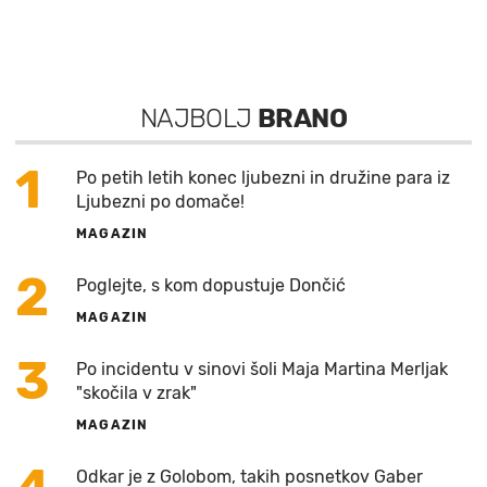
NAJBOLJ
BRANO
1
Po petih letih konec ljubezni in družine para iz
Ljubezni po domače!
MAGAZIN
2
Poglejte, s kom dopustuje Dončić
MAGAZIN
3
Po incidentu v sinovi šoli Maja Martina Merljak
"skočila v zrak"
MAGAZIN
Odkar je z Golobom, takih posnetkov Gaber