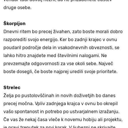
druge osebe.
Škorpijon
Dnevni ritem bo precej živahen, zato boste morali dobro
razporediti svojo energijo. Ker bo zadnji krajec v ovnu
poudaril področje dela in vsakodnevnih obveznosti, se
lahko hitro znajdete med številnimi nalogami. Ne
prevzemajte odgovornosti za vse okoli sebe. Največ
boste dosegli, če boste najprej uredili svoje prioritete.
Strelec
Želja po pustolovščinah in novih doživetjih bo danes
precej močna. Vpliv zadnjega krajca v ovnu bo okrepil
vašo spontanost in potrebo po ustvarjalnem izražanju.
Če vas že nekaj časa vleče k novemu hobiju ali projektu,
je pravi trenutek za prvi korak. V ljubezni ne skrivajte