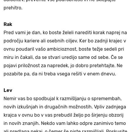
prehitro.
Rak
Pred vami je dan, ko boste želeli narediti korak naprej na
področju kariere ali osebnih ciljev. Ker bo zadnji krajec v
ovnu poudaril vašo ambicioznost, boste težje sedeli pri
miru in čakali, da se stvari uredijo same od sebe. Če se
pojavi priložnost za napredek, jo dobro pretehtajte. Ne
pozabite pa, da ni treba vsega rešiti v enem dnevu.
Lev
Nemir vas bo spodbujal k razmišljanju o spremembah,
novih izkušnjah in drugačnih možnostih. Vpliv zadnjega
krajca v ovnu bo v vas prebudil željo po širjenju obzorij
in novih znanjih. Nekdo vam lahko odpre zanimivo temo
ali predlaga nekaj, o čemer še niste razmišljali. Poskusite