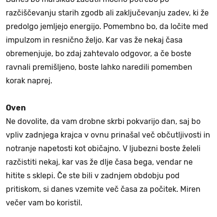
razčiščevanju starih zgodb ali zaključevanju zadev, ki že
predolgo jemljejo energijo. Pomembno bo, da ločite med
impulzom in resnično željo. Kar vas že nekaj časa
obremenjuje, bo zdaj zahtevalo odgovor, a če boste
ravnali premišljeno, boste lahko naredili pomemben
korak naprej.
Oven
Ne dovolite, da vam drobne skrbi pokvarijo dan, saj bo
vpliv zadnjega krajca v ovnu prinašal več občutljivosti in
notranje napetosti kot običajno. V ljubezni boste želeli
razčistiti nekaj, kar vas že dlje časa bega, vendar ne
hitite s sklepi. Če ste bili v zadnjem obdobju pod
pritiskom, si danes vzemite več časa za počitek. Miren
večer vam bo koristil.