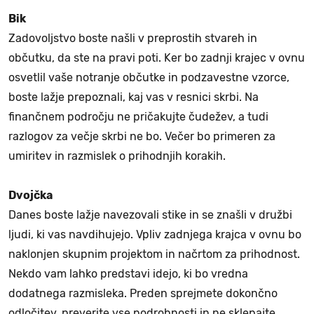
Bik
Zadovoljstvo boste našli v preprostih stvareh in
občutku, da ste na pravi poti. Ker bo zadnji krajec v ovnu
osvetlil vaše notranje občutke in podzavestne vzorce,
boste lažje prepoznali, kaj vas v resnici skrbi. Na
finančnem področju ne pričakujte čudežev, a tudi
razlogov za večje skrbi ne bo. Večer bo primeren za
umiritev in razmislek o prihodnjih korakih.
Dvojčka
Danes boste lažje navezovali stike in se znašli v družbi
ljudi, ki vas navdihujejo. Vpliv zadnjega krajca v ovnu bo
naklonjen skupnim projektom in načrtom za prihodnost.
Nekdo vam lahko predstavi idejo, ki bo vredna
dodatnega razmisleka. Preden sprejmete dokončno
odločitev, preverite vse podrobnosti in ne sklepajte