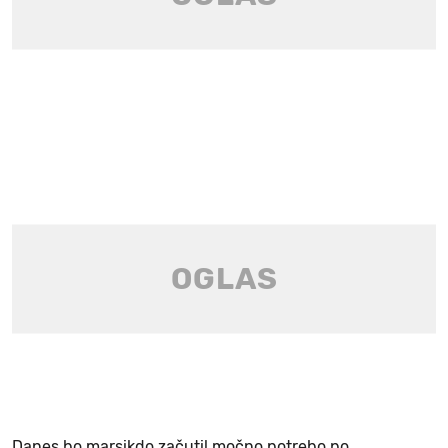
Danes bo marsikdo začutil močno potrebo po