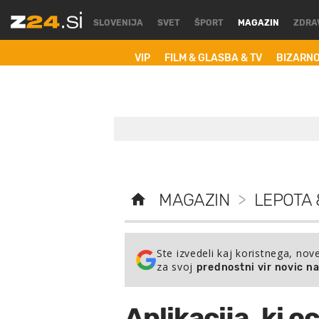
SLOVENIJA
SVET
ŠPORT
MAGAZIN
ZDRA
VIP
FILM & GLASBA & TV
BIZARN
MAGAZIN
>
LEPOTA 
Ste izvedeli kaj koristnega, nov
za svoj
prednostni vir novic n
Aplikacija, ki o