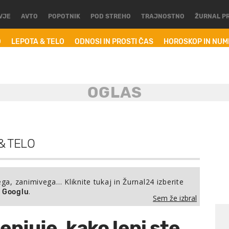
VJE
AVTO
POPOTNIK
POD STREHO
TRAJNOSTNO
ŽURNAL P
O
LEPOTA & TELO
ODNOSI IN PROSTI ČAS
HOROSKOP IN NU
& TELO
ega, zanimivega… Kliknite tukaj in Žurnal24 izberite
.
a Googlu
Sem že izbral
cenjuje, kako lepi ste