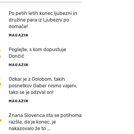
Po petih letih konec ljubezni in
družine para iz Ljubezni po
domače!
MAGAZIN
2
Poglejte, s kom dopustuje
Dončić
MAGAZIN
3
Odkar je z Golobom, takih
posnetkov Gaber nismo vajeni,
tako se je odzval on!
MAGAZIN
4
Znana Slovenca sta se potihoma
razšla, da je konec, je
nakazovalo že to ...