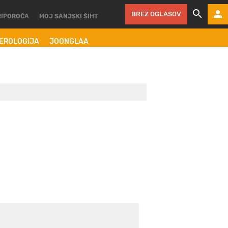
BREZ OGLASOV
RIPOROČA
MOJ SANJSKI ŠIHT
MEROLOGIJA
JOONGLAA