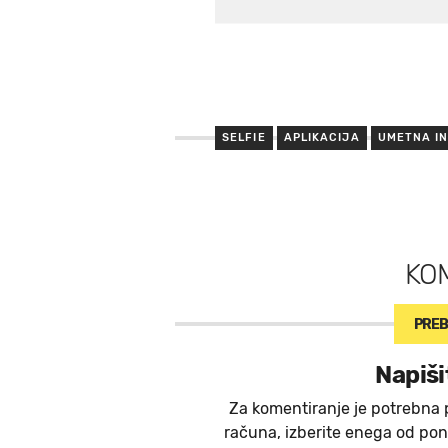
SELFIE
APLIKACIJA
UMETNA I
KO
PREB
Napiši
Za komentiranje je potrebna 
računa, izberite enega od ponu