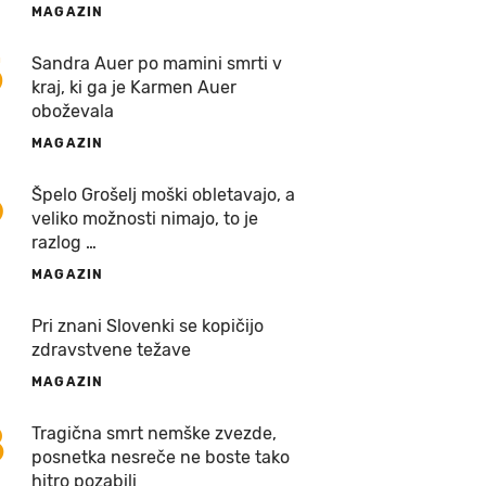
MAGAZIN
5
Sandra Auer po mamini smrti v
kraj, ki ga je Karmen Auer
oboževala
MAGAZIN
6
Špelo Grošelj moški obletavajo, a
veliko možnosti nimajo, to je
razlog …
MAGAZIN
7
Pri znani Slovenki se kopičijo
zdravstvene težave
MAGAZIN
8
Tragična smrt nemške zvezde,
posnetka nesreče ne boste tako
hitro pozabili