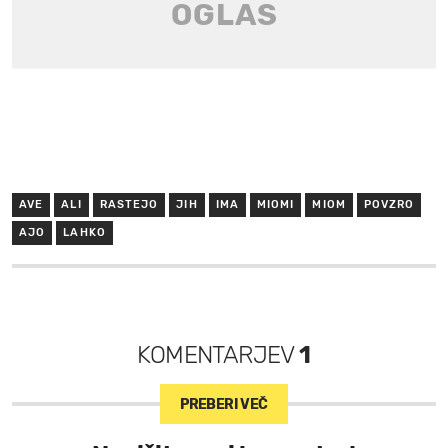
AVE
ALI
RASTEJO
JIH
IMA
MIOMI
MIOM
POVZRO
AJO
LAHKO
KOMENTARJEV
1
PREBERI VEČ