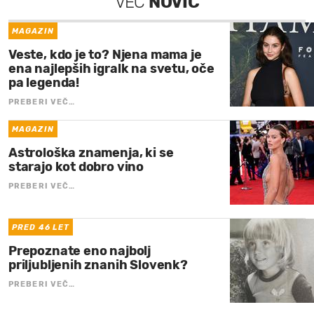
VEČ
NOVIC
MAGAZIN
Veste, kdo je to? Njena mama je
ena najlepših igralk na svetu, oče
pa legenda!
PREBERI VEČ…
MAGAZIN
Astrološka znamenja, ki se
starajo kot dobro vino
PREBERI VEČ…
PRED 46 LET
Prepoznate eno najbolj
priljubljenih znanih Slovenk?
PREBERI VEČ…