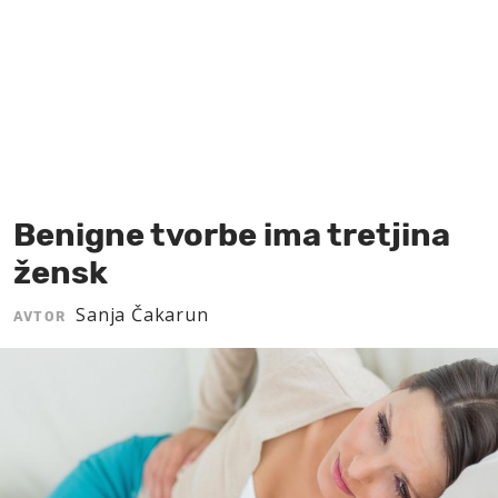
MOJ SANJ
Benigne tvorbe ima tretjina
žensk
Sanja Čakarun
AVTOR