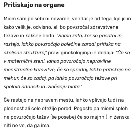
Pritiskajo na organe
Miom sam po sebi ni nevaren, vendar je od tega, kje je in
kako velik je, odvisno, ali bo povzročal zdravstvene
težave in kakšne bodo.
"Samo zato, ker so prisotni in
rastejo, lahko povzročajo bolečine zaradi pritiska na
okolišne strukture,"
pravi ginekologinja in dodaja:
"Če so
v maternični steni, lahko povzročajo nepravilne
menstrualne krvavitve, če so spredaj, lahko pritiskajo na
mehur, če so zadaj, pa lahko povzročajo težave pri
spolnih odnosih in izločanju blata."
Če rastejo na nepravem mestu, lahko vplivajo tudi na
plodnost ali celo otežijo porod. Pogosto pa miomi sploh
ne povzročajo težav (še posebej če so majhni) in ženska
niti ne ve, da ga ima.