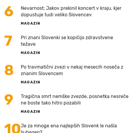
6
Nevarnost: Jakov prekinil koncert v kraju, kjer
dopustuje tudi veliko Slovencev
MAGAZIN
7
Pri znani Slovenki se kopičijo zdravstvene
težave
MAGAZIN
8
Po travmatični zvezi v nekaj mesecih noseča z
znanim Slovencem
MAGAZIN
9
Tragična smrt nemške zvezde, posnetka nesreče
ne boste tako hitro pozabili
MAGAZIN
10
Je za mnoge ena najlepših Slovenk le našla
ljubezen?