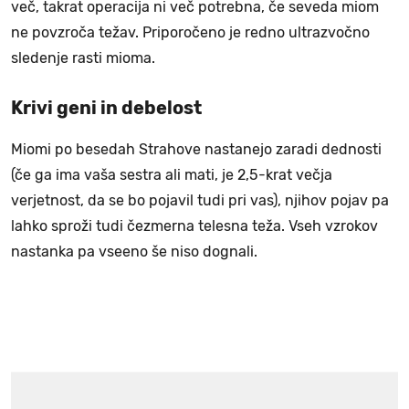
več, takrat operacija ni več potrebna, če seveda miom
ne povzroča težav. Priporočeno je redno ultrazvočno
sledenje rasti mioma.
Krivi geni in debelost
Miomi po besedah Strahove nastanejo zaradi dednosti
(če ga ima vaša sestra ali mati, je 2,5-krat večja
verjetnost, da se bo pojavil tudi pri vas), njihov pojav pa
lahko sproži tudi čezmerna telesna teža. Vseh vzrokov
nastanka pa vseeno še niso dognali.