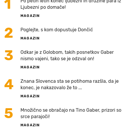
1
Po petih letih konec ljubezni in družine para iz
Ljubezni po domače!
MAGAZIN
2
Poglejte, s kom dopustuje Dončić
MAGAZIN
3
Odkar je z Golobom, takih posnetkov Gaber
nismo vajeni, tako se je odzval on!
MAGAZIN
4
Znana Slovenca sta se potihoma razšla, da je
konec, je nakazovalo že to ...
MAGAZIN
5
Množično se obračajo na Tino Gaber, prizori so
srce parajoči!
MAGAZIN