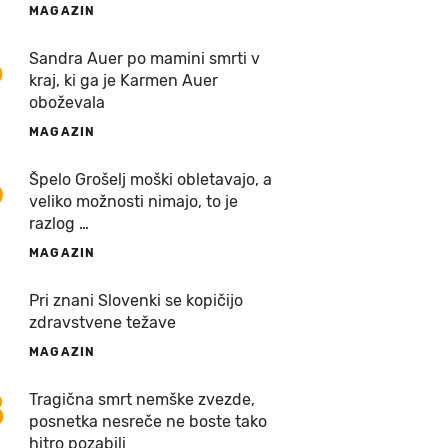
MAGAZIN
5
Sandra Auer po mamini smrti v
kraj, ki ga je Karmen Auer
oboževala
MAGAZIN
6
Špelo Grošelj moški obletavajo, a
veliko možnosti nimajo, to je
razlog …
MAGAZIN
7
Pri znani Slovenki se kopičijo
zdravstvene težave
MAGAZIN
8
Tragična smrt nemške zvezde,
posnetka nesreče ne boste tako
hitro pozabili