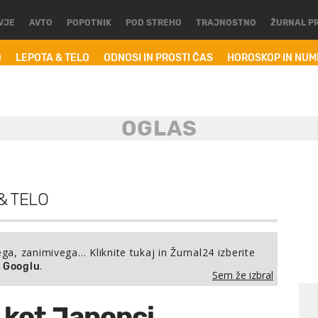
VJE
AVTO
POPOTNIK
POD STREHO
TRAJNOSTNO
ŽURNAL P
O
LEPOTA & TELO
ODNOSI IN PROSTI ČAS
HOROSKOP IN NU
& TELO
ega, zanimivega… Kliknite tukaj in Žurnal24 izberite
.
a Googlu
Sem že izbral
 kot Japonci