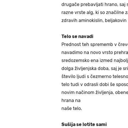
drugače prebavljati hrano, saj 
razne vrste alg, ki so značilne 
zdravih aminokislin, beljakovin 
Telo se navadi
Prednost teh sprememb v čreves
navadimo na novo vrsto prehran
sredozemsko ena izmed najbolj 
dolga življenjska doba, saj je s
število ljudi s čezmerno telesno
telo tudi v odrasli dobi še spos
novim načinom življenja, obenem
hrana na
naše telo.
Sušija se lotite sami