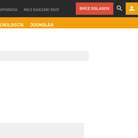
BREZ OGLASOV
RIPOROČA
MOJ SANJSKI ŠIHT
MEROLOGIJA
JOONGLAA