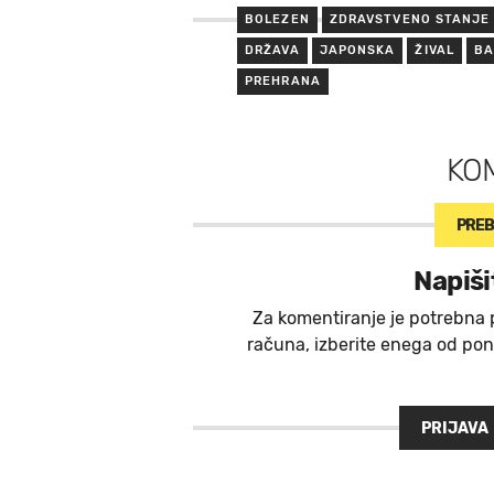
BOLEZEN
ZDRAVSTVENO STANJE
DRŽAVA
JAPONSKA
ŽIVAL
BA
PREHRANA
KO
PREB
Napiši
Za komentiranje je potrebna 
računa, izberite enega od ponu
PRIJAVA