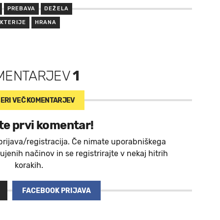
PREBAVA
DEŽELA
KTERIJE
HRANA
MENTARJEV
1
ERI VEČ
KOMENTARJEV
te prvi komentar!
prijava/registracija. Če nimate uporabniškega
jenih načinov in se registrirajte v nekaj hitrih
korakih.
FACEBOOK PRIJAVA