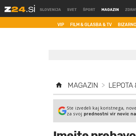
SLOVENIJA
SVET
ŠPORT
MAGAZIN
ZDRA
VIP
FILM & GLASBA & TV
BIZARN
MAGAZIN
>
LEPOTA 
Ste izvedeli kaj koristnega, nov
za svoj
prednostni vir novic n
Imejte prebavo