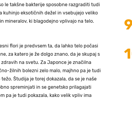
so le takšne bakterije sposobne razgraditi tudi
za kuhinjo eksotičnih dežel in vsebujejo veliko
in mineralov, ki blagodejno vplivajo na telo.
ni flori je predvsem ta, da lahko telo počasi
e, za katero je že dolgo znano, da je skupaj s
zdravih na svetu. Za Japonce je značilna
rčno-žilnih bolezni zelo malo, majhno pa je tudi
 težo. Študija je torej dokazala, da se je naše
obno spreminjati in se genetsko prilagajati
 pa je tudi pokazala, kako velik vpliv ima